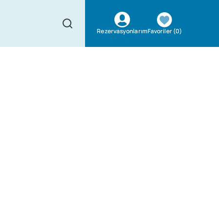
Favoriler
(
0
)
Rezervasyonlarım