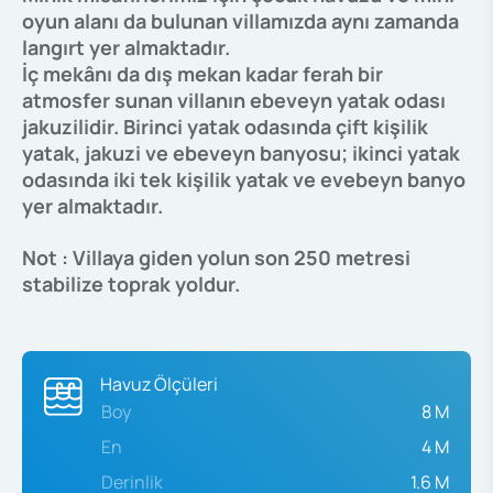
oyun alanı da bulunan villamızda aynı zamanda
langırt yer almaktadır.
İç mekânı da dış mekan kadar ferah bir
atmosfer sunan villanın ebeveyn yatak odası
jakuzilidir. Birinci yatak odasında çift kişilik
yatak, jakuzi ve ebeveyn banyosu; ikinci yatak
odasında iki tek kişilik yatak ve evebeyn banyo
yer almaktadır.
Not : Villaya giden yolun son 250 metresi
stabilize toprak yoldur.
Havuz Ölçüleri
Boy
8 M
En
4 M
Derinlik
1.6 M