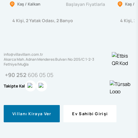
Kaş / Kalkan
Başlayan Fiyatlarla
Kaş / 
4
Kişi
,
2
Yatak Odası
,
2
Banyo
4
Kişi
,
2
info@villavillam.com.tr
Akarca Mah. Adnan Menderes Bulvarı No:205/C 1-2-3
Fethiye/Muğla
+90 252
606 05 05
Takipte Kal
Villanı Kiraya Ver
Ev Sahibi Girişi