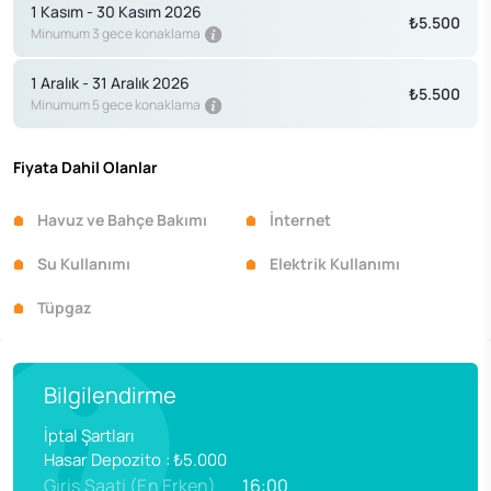
1 Kasım - 30 Kasım 2026
₺5.500
Minumum 3 gece konaklama
1 Aralık - 31 Aralık 2026
₺5.500
Minumum 5 gece konaklama
Fiyata Dahil Olanlar
Havuz ve Bahçe Bakımı
İnternet
Su Kullanımı
Elektrik Kullanımı
Tüpgaz
Bilgilendirme
İptal Şartları
Hasar Depozito
:
₺5.000
Giriş Saati (En Erken)
16:00