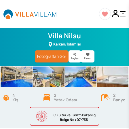
Villa Nilsu
Kalkan/İslamlar
Fotoğrafları Gör
Paylaş
Favori
4
2
2
Kişi
Yatak Odası
Banyo
T.C Kültür ve Turizm Bakanlığı
Belge
No : 07-735