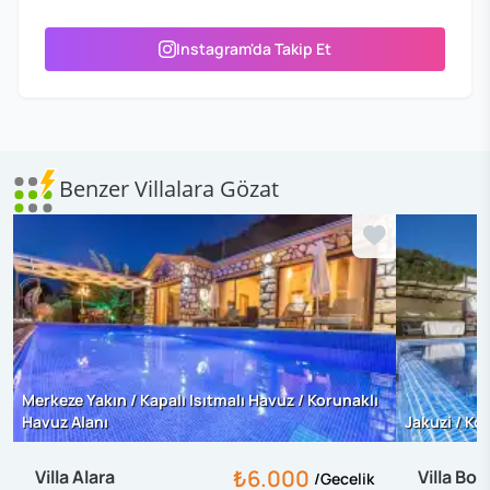
Instagram'da Takip Et
Benzer Villalara Gözat
Merkeze Yakın / Kapalı Isıtmalı Havuz / Korunaklı
Havuz Alanı
Jakuzi / Ko
₺6.000
Villa Alara
Villa Bo
/
Gecelik