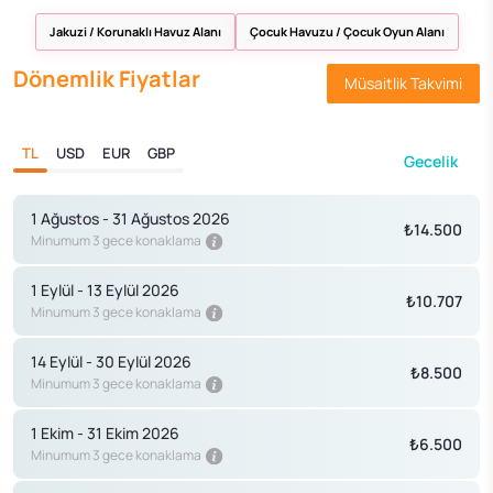
Jakuzi / Korunaklı Havuz Alanı
Çocuk Havuzu / Çocuk Oyun Alanı
Dönemlik Fiyatlar
Müsaitlik Takvimi
TL
USD
EUR
GBP
Gecelik
1 Ağustos - 31 Ağustos 2026
₺14.500
Minumum 3 gece konaklama
1 Eylül - 13 Eylül 2026
₺10.707
Minumum 3 gece konaklama
14 Eylül - 30 Eylül 2026
₺8.500
Minumum 3 gece konaklama
1 Ekim - 31 Ekim 2026
₺6.500
Minumum 3 gece konaklama