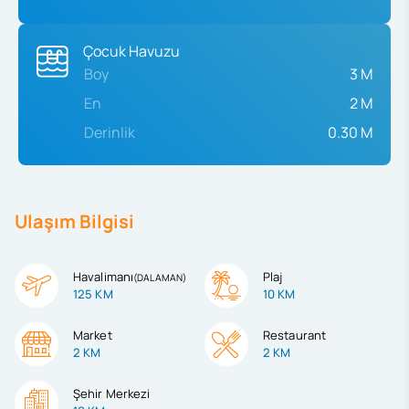
Çocuk Havuzu
Boy
3 M
En
2 M
Derinlik
0.30 M
Ulaşım Bilgisi
Havalimanı
Plaj
(
DALAMAN
)
125 KM
10 KM
Market
Restaurant
2 KM
2 KM
Şehir Merkezi