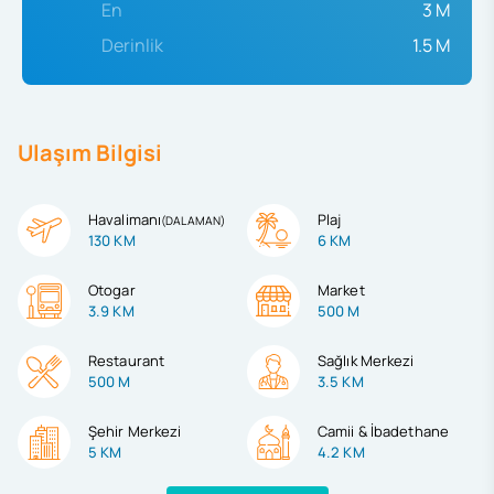
En
3 M
Derinlik
1.5 M
Ulaşım Bilgisi
Havalimanı
Plaj
(
DALAMAN
)
130 KM
6 KM
Otogar
Market
3.9 KM
500 M
Restaurant
Sağlık Merkezi
500 M
3.5 KM
Şehir Merkezi
Camii & İbadethane
5 KM
4.2 KM