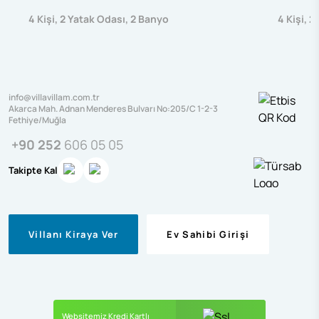
4
Kişi
,
2
Yatak Odası
,
2
Banyo
4
Kişi
,
2
info@villavillam.com.tr
Akarca Mah. Adnan Menderes Bulvarı No:205/C 1-2-3
Fethiye/Muğla
+90 252
606 05 05
Takipte Kal
Villanı Kiraya Ver
Ev Sahibi Girişi
Websitemiz Kredi Kartlı