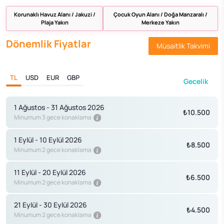
Korunaklı Havuz Alanı / Jakuzi /
Çocuk Oyun Alanı / Doğa Manzaralı /
Plaja Yakın
Merkeze Yakın
Dönemlik Fiyatlar
Müsaitlik Takvimi
TL
USD
EUR
GBP
Gecelik
1 Ağustos - 31 Ağustos 2026
₺10.500
Minumum 3 gece konaklama
1 Eylül - 10 Eylül 2026
₺8.500
Minumum 2 gece konaklama
11 Eylül - 20 Eylül 2026
₺6.500
Minumum 2 gece konaklama
21 Eylül - 30 Eylül 2026
₺4.500
Minumum 2 gece konaklama