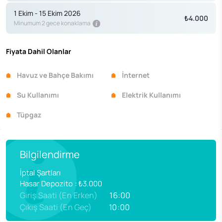
1 Ekim - 15 Ekim 2026
₺4.000
Minumum 2 gece konaklama
Fiyata Dahil Olanlar
Havuz ve Bahçe Bakımı
İnternet
Su Kullanımı
Elektrik Kullanımı
Tüpgaz
Bilgilendirme
İptal Şartları
Hasar Depozito
:
₺3.000
Giriş Saati (En Erken)
16:00
Çıkış Saati (En Geç)
10:00