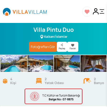
Villa Pintu Duo
Kalkan/İslamlar
Fotoğrafları Gör
Paylaş
Favori
4
2
2
Kişi
Yatak Odası
Banyo
T.C Kültür ve Turizm Bakanlığı
Belge
No : 07-8875