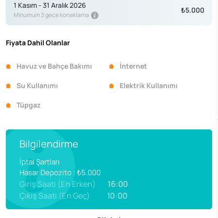
1 Kasım - 31 Aralık 2026
₺5.000
Minumum 3 gece konaklama
Fiyata Dahil Olanlar
Havuz ve Bahçe Bakımı
İnternet
Su Kullanımı
Elektrik Kullanımı
Tüpgaz
Bilgilendirme
İptal Şartları
Hasar Depozito
:
₺5.000
Giriş Saati (En Erken)
16:00
Çıkış Saati (En Geç)
10:00