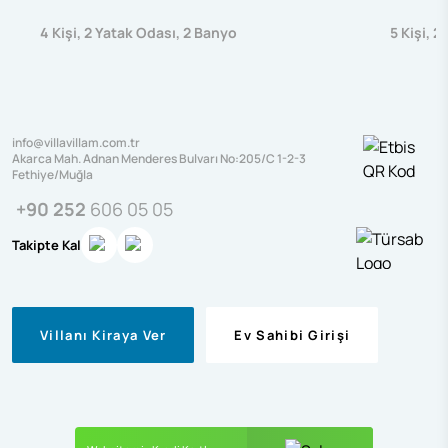
4
Kişi
,
2
Yatak Odası
,
2
Banyo
5
Kişi
,
2
info@villavillam.com.tr
Akarca Mah. Adnan Menderes Bulvarı No:205/C 1-2-3
Fethiye/Muğla
+90 252
606 05 05
Takipte Kal
Villanı Kiraya Ver
Ev Sahibi Girişi