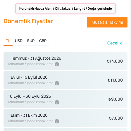
Korunaklı Havuz Alanı / Çift Jakuzi / Langırt / Doğa İçerisinde
Dönemlik Fiyatlar
Müsaitlik Takvimi
TL
USD
EUR
GBP
Gecelik
1 Temmuz - 31 Ağustos 2026
₺14.000
Minumum 3 gece konaklama
1 Eylül - 15 Eylül 2026
₺11.000
Minumum 3 gece konaklama
16 Eylül - 30 Eylül 2026
₺9.000
Minumum 3 gece konaklama
1 Ekim - 31 Ekim 2026
₺7.000
Minumum 3 gece konaklama