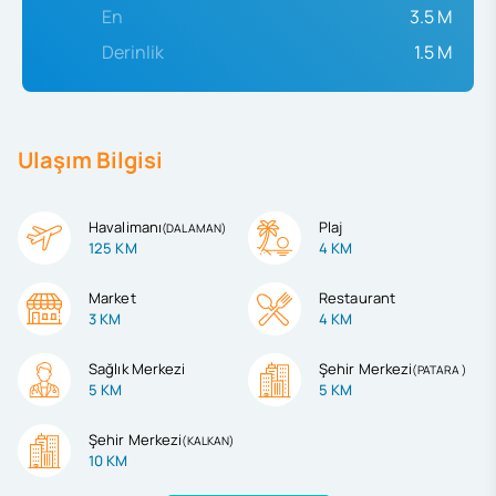
En
3.5 M
Derinlik
1.5 M
Ulaşım Bilgisi
Havalimanı
Plaj
(
DALAMAN
)
125 KM
4 KM
Market
Restaurant
3 KM
4 KM
Sağlık Merkezi
Şehir Merkezi
(
PATARA
)
5 KM
5 KM
Şehir Merkezi
(
KALKAN
)
10 KM