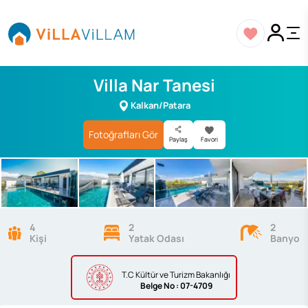
Villa Nar Tanesi
Kalkan/Patara
Fotoğrafları Gör
Paylaş
Favori
4
2
2
Kişi
Yatak Odası
Banyo
T.C Kültür ve Turizm Bakanlığı
Belge
No : 07-4709