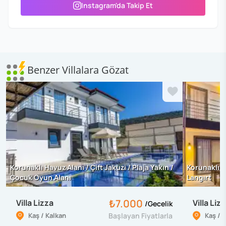
Instagram'da Takip Et
Benzer Villalara Gözat
Korunaklı Havuz Alanı / Çift Jakuzi / Plaja Yakın /
Korunaklı Ha
Çocuk Oyun Alanı
Langırt
₺7.000
Villa Lizza
Villa Liz
/
Gecelik
Kaş / Kalkan
Başlayan Fiyatlarla
Kaş / 