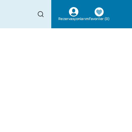
Favoriler
(
0
)
Rezervasyonlarım