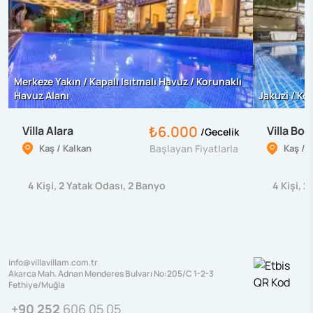
Merkeze Yakın / Kapalı Isıtmalı Havuz / Korunaklı
Havuz Alanı
Jakuzi / Ko
₺6.000
Villa Alara
Villa Bo
/
Gecelik
Kaş / Kalkan
Başlayan Fiyatlarla
Kaş / 
4
Kişi
,
2
Yatak Odası
,
2
Banyo
4
Kişi
,
2
info@villavillam.com.tr
Akarca Mah. Adnan Menderes Bulvarı No:205/C 1-2-3
Fethiye/Muğla
+90 252
606 05 05