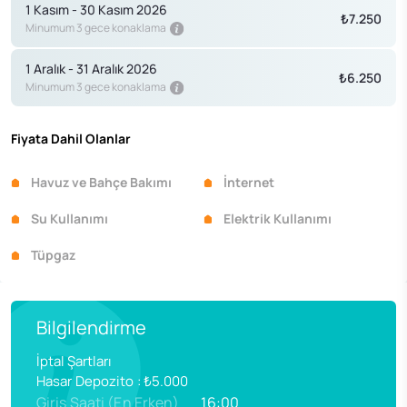
1 Kasım - 30 Kasım 2026
₺7.250
Minumum 3 gece konaklama
1 Aralık - 31 Aralık 2026
₺6.250
Minumum 3 gece konaklama
Fiyata Dahil Olanlar
Havuz ve Bahçe Bakımı
İnternet
Su Kullanımı
Elektrik Kullanımı
Tüpgaz
Bilgilendirme
İptal Şartları
Hasar Depozito
:
₺5.000
Giriş Saati (En Erken)
16:00