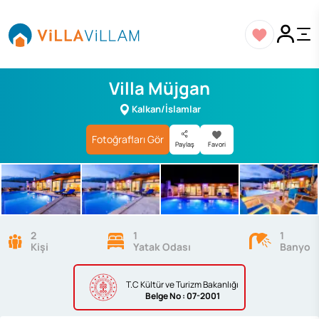
Villa Müjgan
Kalkan/İslamlar
Fotoğrafları Gör
Paylaş
Favori
2
1
1
Kişi
Yatak Odası
Banyo
T.C Kültür ve Turizm Bakanlığı
Belge
No : 07-2001