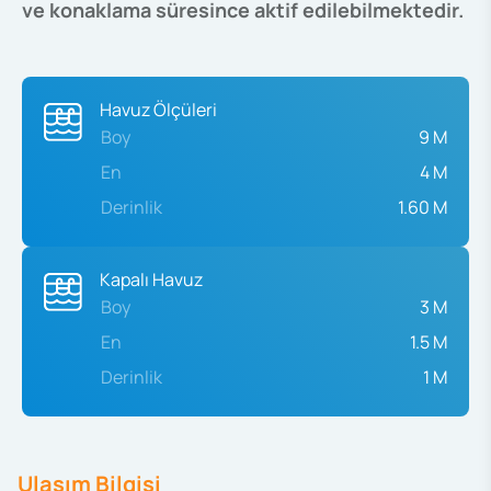
ve konaklama süresince aktif edilebilmektedir.
Havuz Ölçüleri
Boy
9 M
En
4 M
Derinlik
1.60 M
Kapalı Havuz
Boy
3 M
En
1.5 M
Derinlik
1 M
Ulaşım Bilgisi