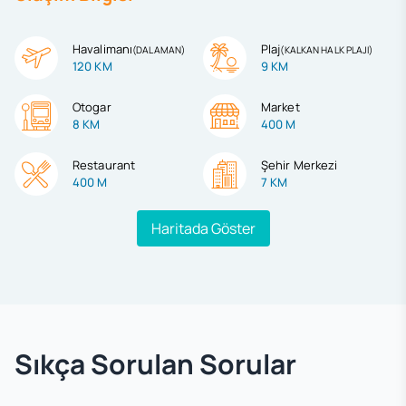
Havalimanı
Plaj
(
DALAMAN
)
(
KALKAN HALK PLAJI
)
120 KM
9 KM
Otogar
Market
8 KM
400 M
Restaurant
Şehir Merkezi
400 M
7 KM
Haritada Göster
Sıkça Sorulan Sorular