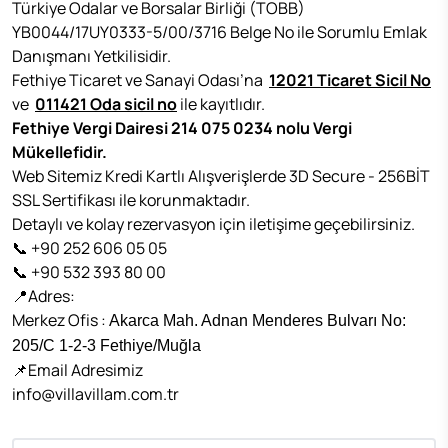
Türkiye Odalar ve Borsalar Birliği (TOBB)
YB0044/17UY0333-5/00/3716 Belge No ile Sorumlu Emlak
Danışmanı Yetkilisidir.
Fethiye Ticaret ve Sanayi Odası’na
12021 Ticaret Sicil No
ve
011421 Oda sicil no
ile kayıtlıdır.
Fethiye Vergi Dairesi 214 075 0234 nolu Vergi
Mükellefidir.
Web Sitemiz Kredi Kartlı Alışverişlerde 3D Secure - 256BİT
SSL Sertifikası ile korunmaktadır.
Detaylı ve kolay rezervasyon için iletişime geçebilirsiniz.
📞 +90 252 606 05 05
📞 +90 532 393 80 00
📍Adres:
Merkez Ofis :
Akarca Mah. Adnan Menderes Bulvarı No:
205/C 1-2-3 Fethiye/Muğla
📌Email Adresimiz
info@villavillam.com.tr