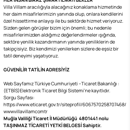
HER İNSAN BİRAZ ŞIMARTILMAYI BEKLER
Villa Villam aracılığıyla alacağınız konaklama hizmetinde
her daim misafirlerimizin yanında olup, onlara kendilerini
özel hissettirme anlayışı ile bu sektörde hizmet veriyoruz.
Sizden gelen görüşler bizim için önemli; bu nedenle
misafirlerimizden aldığımız değerlendirmeler ışığında,
sektöre yenilik kazandırmanın yanında yeniliklerin de
takipçisiyiz. Biz kendimizi yenilerken sizlere de eşsiz bir
tatil deneyimi yaşatıyoruz.
GÜVENİLİR TATİLİN ADRESİYİZ
Web Sayfamız Türkiye Cumhuriyeti –Ticaret Bakanlığı :
(ETBİS)Elektronik Ticaret Bilgi Sistemi’ne kayıtlıdır.
Sorgu Sayfası:
https://www.eticaret.gov.tr/siteprofil/6067570258707468/
wwwvillavillamcomtr
Muğla Valiliği Ticaret İl Müdürlüğü 4801441 nolu
TAŞINMAZ TİCARETİ YETKİ BELGESİ Sahiptir.