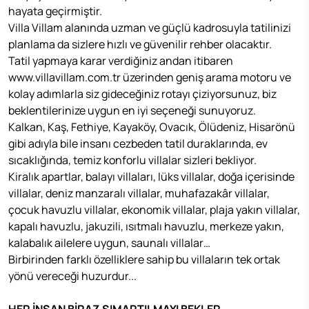
hayata geçirmiştir.
Villa Villam alanında uzman ve güçlü kadrosuyla tatilinizi
planlama da sizlere hızlı ve güvenilir rehber olacaktır.
Tatil yapmaya karar verdiğiniz andan itibaren
www.villavillam.com.tr üzerinden geniş arama motoru ve
kolay adımlarla siz gideceğiniz rotayı çiziyorsunuz, biz
beklentilerinize uygun en iyi seçeneği sunuyoruz.
Kalkan, Kaş, Fethiye, Kayaköy, Ovacık, Ölüdeniz, Hisarönü
gibi adıyla bile insanı cezbeden tatil duraklarında, ev
sıcaklığında, temiz konforlu villalar sizleri bekliyor.
Kiralık apartlar, balayı villaları, lüks villalar, doğa içerisinde
villalar, deniz manzaralı villalar, muhafazakâr villalar,
çocuk havuzlu villalar, ekonomik villalar, plaja yakın villalar,
kapalı havuzlu, jakuzili, ısıtmalı havuzlu, merkeze yakın,
kalabalık ailelere uygun, saunalı villalar…
Birbirinden farklı özelliklere sahip bu villaların tek ortak
yönü vereceği huzurdur...