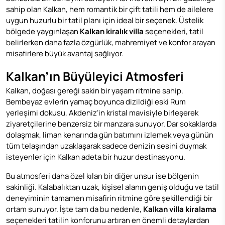
sahip olan Kalkan, hem romantik bir çift tatili hem de ailelere
uygun huzurlu bir tatil planı için ideal bir seçenek. Üstelik
bölgede yaygınlaşan
Kalkan kiralık villa
seçenekleri, tatil
belirlerken daha fazla özgürlük, mahremiyet ve konfor arayan
misafirlere büyük avantaj sağlıyor.
Kalkan’ın Büyüleyici Atmosferi
Kalkan, doğası gereği sakin bir yaşam ritmine sahip.
Bembeyaz evlerin yamaç boyunca dizildiği eski Rum
yerleşimi dokusu, Akdeniz’in kristal mavisiyle birleşerek
ziyaretçilerine benzersiz bir manzara sunuyor. Dar sokaklarda
dolaşmak, liman kenarında gün batımını izlemek veya günün
tüm telaşından uzaklaşarak sadece denizin sesini duymak
isteyenler için Kalkan adeta bir huzur destinasyonu.
Bu atmosferi daha özel kılan bir diğer unsur ise bölgenin
sakinliği. Kalabalıktan uzak, kişisel alanın geniş olduğu ve tatil
deneyiminin tamamen misafirin ritmine göre şekillendiği bir
ortam sunuyor. İşte tam da bu nedenle,
Kalkan villa kiralama
seçenekleri tatilin konforunu artıran en önemli detaylardan