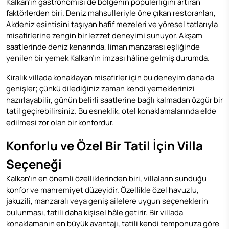
Kalkan’ın gastronomisi de bölgenin popülerliğini artıran
faktörlerden biri. Deniz mahsulleriyle öne çıkan restoranları,
Akdeniz esintisini taşıyan hafif mezeleri ve yöresel tatlarıyla
misafirlerine zengin bir lezzet deneyimi sunuyor. Akşam
saatlerinde deniz kenarında, liman manzarası eşliğinde
yenilen bir yemek Kalkan’ın imzası hâline gelmiş durumda.
Kiralık villada konaklayan misafirler için bu deneyim daha da
genişler; çünkü dilediğiniz zaman kendi yemeklerinizi
hazırlayabilir, günün belirli saatlerine bağlı kalmadan özgür bir
tatil geçirebilirsiniz. Bu esneklik, otel konaklamalarında elde
edilmesi zor olan bir konfordur.
Konforlu ve Özel Bir Tatil İçin Villa
Seçeneği
Kalkan’ın en önemli özelliklerinden biri, villaların sunduğu
konfor ve mahremiyet düzeyidir. Özellikle özel havuzlu,
jakuzili, manzaralı veya geniş ailelere uygun seçeneklerin
bulunması, tatili daha kişisel hâle getirir. Bir villada
konaklamanın en büyük avantajı, tatili kendi temponuza göre