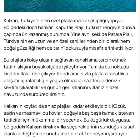
Kalkan, Türkiye’nin en özel plajlarına ev sahipliği yapıyor.
Bölgedeki doğa harikası Kaputaş Plajı, turkuaz rengiyle dünya
çapında ün kazanmış durumda. Yine aynı şekilde Patara Plajı,
Türkiye’nin en uzun ve en özel sahillerinden biri olarak hem
doğal güzelliği hem de tarihî dokusuyla misafirlerini etkiliyor.
Bu plajlara kolay ulaşım sağlayan konaklama tercih etmek
tatilin akışını büyük ölçüde iyileştiriyor. Tam da bu noktada
kiralık villalar öne çıkıyor. Kendi aracınızla plajlara rahatlıkla
ulaşabilir, kalabalığın yoğun olmadığı saatlerde denizin
keyfini çıkarabilir ve günün geri kalanını villanızın özel
havuzunda sürdürebilirsiniz.
Kalkan’ın koyları da en az plajları kadar etkileyicidir. Küçük,
sakin ve masmavi bu koylar, doğayla baş başa kalmak isteyen
tatilciler için mükemmel bir seçenek. Bu özgürlük duygusu,
bölgedeki
Kalkan
kiralık villa
seçeneklerinin sunduğu kişisel
alanla birleştiğinde unutulmaz bir tatil deneyimi yaratıyor.