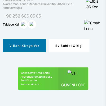
info@villavillam.com.tr
Akarca Mah. Adnan Menderes Bulvarı No:205/C 1-2-3
Fethiye/Muğla
+90 252
606 05 05
Takipte Kal
Villanı Kiraya Ver
Ev Sahibi Girişi
Websitemiz Kredi Kartlı
Alışverişlerde 256 Bit SSL
Sertifikası ile
Korunmaktadır
GÜVENLİ ÖDE