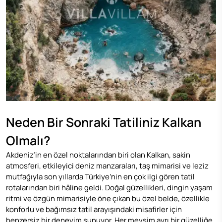
Neden Bir Sonraki Tatiliniz Kalkan
Olmalı?
Akdeniz’in en özel noktalarından biri olan Kalkan, sakin
atmosferi, etkileyici deniz manzaraları, taş mimarisi ve leziz
mutfağıyla son yıllarda Türkiye’nin en çok ilgi gören tatil
rotalarından biri hâline geldi. Doğal güzellikleri, dingin yaşam
ritmi ve özgün mimarisiyle öne çıkan bu özel belde, özellikle
konforlu ve bağımsız tatil arayışındaki misafirler için
benzersiz bir deneyim sunuyor. Her mevsim ayrı bir güzelliğe