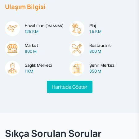
Ulaşım Bilgisi
Havalimanı
Plaj
(
DALAMAN
)
125 KM
1.5 KM
Market
Restaurant
800 M
800 M
Sağlık Merkezi
Şehir Merkezi
1 KM
850 M
Haritada Göster
Sıkça Sorulan Sorular