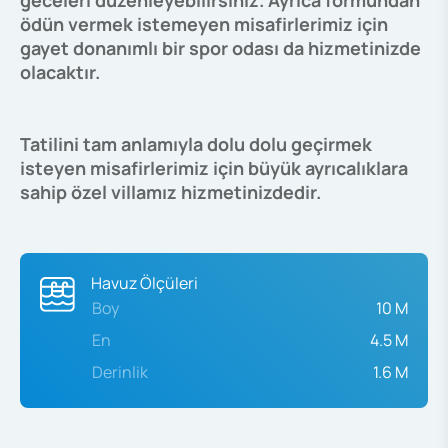
geceleri düzenleyebilirsiniz. Ayrıca formundan
ödün vermek istemeyen misafirlerimiz için
gayet donanımlı bir spor odası da hizmetinizde
olacaktır.
Tatilini tam anlamıyla dolu dolu geçirmek
isteyen misafirlerimiz için büyük ayrıcalıklara
sahip özel villamız hizmetinizdedir.
Havuz Ölçüleri
Boy
10 M
En
4.5 M
Derinlik
1.6 M