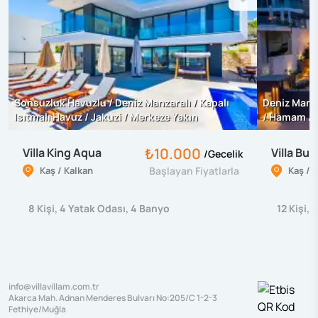
Sonsuzluk Havuzlu / Deniz Manzaralı / Kapalı
Deniz Manza
Isıtmalı Havuz / Jakuzi / Merkeze Yakın
/ Hamam / 
₺10.000
Villa King Aqua
Villa Buk
/
Gecelik
Kaş / Kalkan
Başlayan Fiyatlarla
Kaş / 
8
Kişi
,
4
Yatak Odası
,
4
Banyo
12
Kişi
,
6
info@villavillam.com.tr
Akarca Mah. Adnan Menderes Bulvarı No:205/C 1-2-3
Fethiye/Muğla