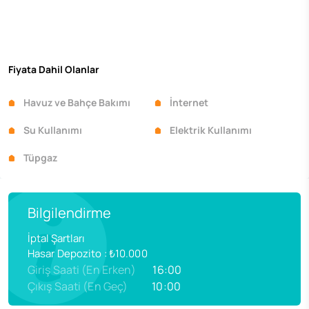
Fiyata Dahil Olanlar
Havuz ve Bahçe Bakımı
İnternet
Su Kullanımı
Elektrik Kullanımı
Tüpgaz
Bilgilendirme
İptal Şartları
Hasar Depozito
:
₺10.000
Giriş Saati (En Erken)
16:00
Çıkış Saati (En Geç)
10:00