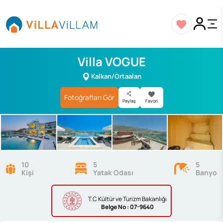
Villa VOGUE
Kalkan/Ortaalan
Fotoğrafları Gör
Paylaş
Favori
10
5
5
Kişi
Yatak Odası
Banyo
T.C Kültür ve Turizm Bakanlığı
Belge
No : 07-9640