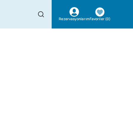
Favoriler
(
0
)
Rezervasyonlarım