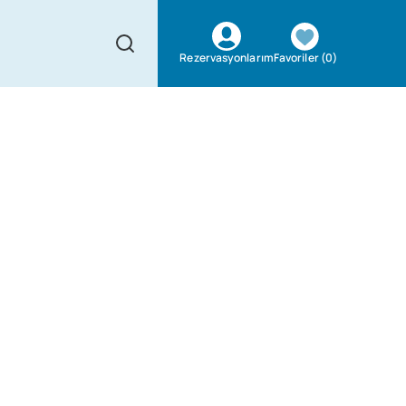
Favoriler
(
0
)
Rezervasyonlarım