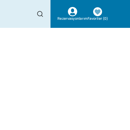
Favoriler
(
0
)
Rezervasyonlarım