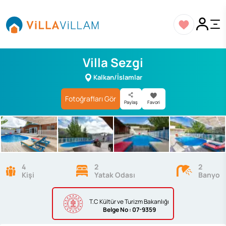
Villa Sezgi
Kalkan/İslamlar
Fotoğrafları Gör
Paylaş
Favori
4
2
2
Kişi
Yatak Odası
Banyo
T.C Kültür ve Turizm Bakanlığı
Belge
No : 07-9359