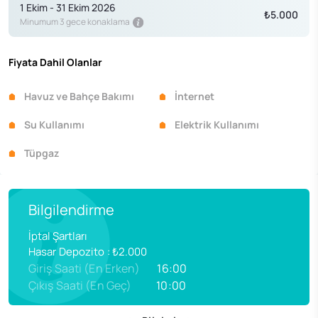
1 Ekim - 31 Ekim 2026
₺5.000
Minumum 3 gece konaklama
Fiyata Dahil Olanlar
Havuz ve Bahçe Bakımı
İnternet
Su Kullanımı
Elektrik Kullanımı
Tüpgaz
Bilgilendirme
İptal Şartları
Hasar Depozito
:
₺2.000
Giriş Saati (En Erken)
16:00
Çıkış Saati (En Geç)
10:00