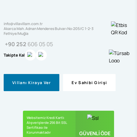
info@villavillam.com.tr
Akarca Mah. Adnan Menderes Bulvarı No:205/C 1-2-3
Fethiye/Muğla
+90 252
606 05 05
Takipte Kal
Villanı Kiraya Ver
Ev Sahibi Girişi
Websitemiz Kredi Kartlı
Alışverişlerde 256 Bit SSL
Sertifikası ile
Korunmaktadır
GÜVENLİ ÖDE