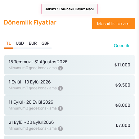
Jakuzi / Korunaklı Havuz Alanı
Dönemlik Fiyatlar
Müsaitlik Takvimi
TL
USD
EUR
GBP
Gecelik
15 Temmuz - 31 Ağustos 2026
₺11.000
Minumum 3 gece konaklama
1 Eylül - 10 Eylül 2026
₺9.500
Minumum 3 gece konaklama
11 Eylül - 20 Eylül 2026
₺8.000
Minumum 3 gece konaklama
21 Eylül - 30 Eylül 2026
₺7.000
Minumum 3 gece konaklama