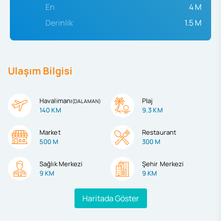
En
4 M
Derinlik
1.5 M
Ulaşım Bilgisi
Havalimanı
Plaj
(
DALAMAN
)
140 KM
9.3 KM
Market
Restaurant
500 M
300 M
Sağlık Merkezi
Şehir Merkezi
9 KM
9 KM
Haritada Göster