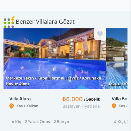
Benzer Villalara Gözat
Merkeze Yakın / Kapalı Isıtmalı Havuz / Korunaklı
Havuz Alanı
Jakuzi / Ko
₺6.000
Villa Alara
Villa Bo
/
Gecelik
Kaş / Kalkan
Başlayan Fiyatlarla
Kaş / 
4
Kişi
,
2
Yatak Odası
,
2
Banyo
4
Kişi
,
2