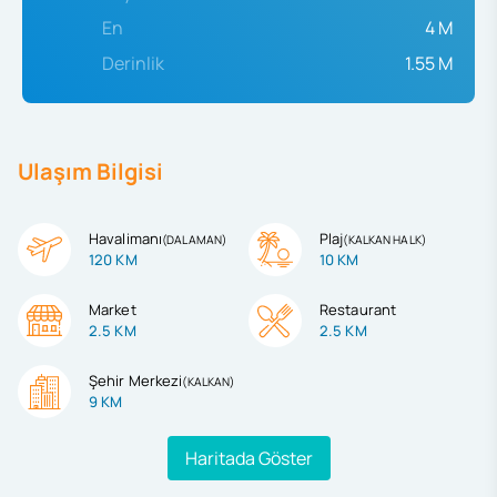
En
4 M
Derinlik
1.55 M
Ulaşım Bilgisi
Havalimanı
Plaj
(
DALAMAN
)
(
KALKAN HALK
)
120 KM
10 KM
Market
Restaurant
2.5 KM
2.5 KM
Şehir Merkezi
(
KALKAN
)
9 KM
Haritada Göster