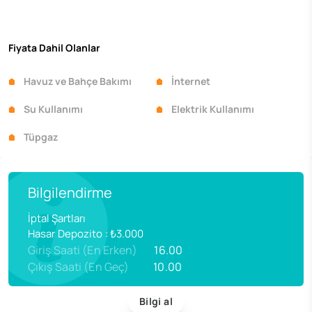
Fiyata Dahil Olanlar
Havuz ve Bahçe Bakımı
İnternet
Su Kullanımı
Elektrik Kullanımı
Tüpgaz
Bilgilendirme
İptal Şartları
Hasar Depozito
:
₺3.000
Giriş Saati (En Erken)
16.00
Çıkış Saati (En Geç)
10.00
Bilgi al