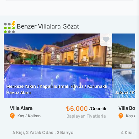
Benzer Villalara Gözat
Merkeze Yakın / Kapalı Isıtmalı Havuz / Korunaklı
Havuz Alanı
Jakuzi / Ko
₺6.000
Villa Alara
Villa Bo
/
Gecelik
Kaş / Kalkan
Başlayan Fiyatlarla
Kaş / 
4
Kişi
,
2
Yatak Odası
,
2
Banyo
4
Kişi
,
2