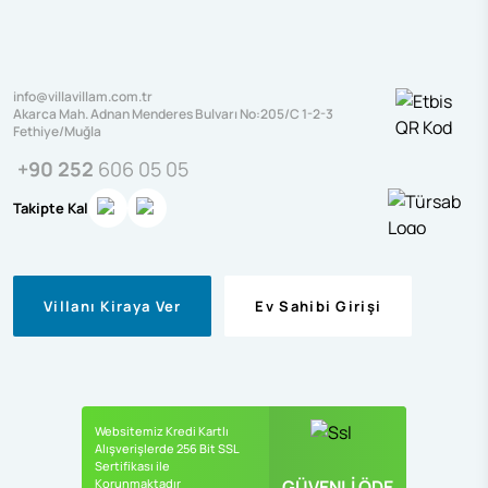
info@villavillam.com.tr
Akarca Mah. Adnan Menderes Bulvarı No:205/C 1-2-3
Fethiye/Muğla
+90 252
606 05 05
Takipte Kal
Villanı Kiraya Ver
Ev Sahibi Girişi
Websitemiz Kredi Kartlı
Alışverişlerde 256 Bit SSL
Sertifikası ile
Korunmaktadır
GÜVENLİ ÖDE