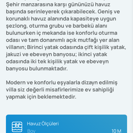
Şehir manzarasına karşı gününüzü havuz
başında serinleyerek çıkarabilecek. Geniş ve
korunaklı havuz alanında kapasiteye uygun
şezlong, oturma grubu ve barbekü alanı
bulunurken iç mekanda ise konforlu oturma
odası ve tam donanımlı açık mutfağı yer alan
villanın;
Birinci yatak odasında çift kişilik yatak,
jakuzi ve ebeveyn banyosu; ikinci yatak
odasında iki tek kişilik yatak ve ebeveyn
banyosu bulunmaktadır.
Modern ve konforlu eşyalarla dizayn edilmiş
villa siz değerli misafirlerimize ev sahipliği
yapmak için beklemektedir.
Havuz Ölçüleri
Boy
10 M