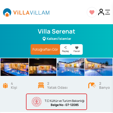
Villa Serenat
Kalkan/İslamlar
Fotoğrafları Gör
Paylaş
Favori
4
2
2
Kişi
Yatak Odası
Banyo
T.C Kültür ve Turizm Bakanlığı
Belge
No : 07-12085