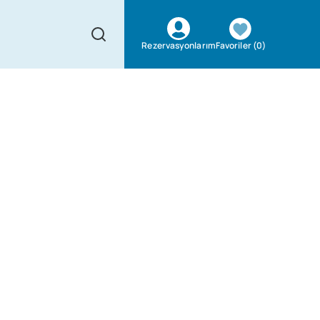
Favoriler
(
0
)
Rezervasyonlarım