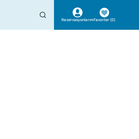
Favoriler
(
0
)
Rezervasyonlarım