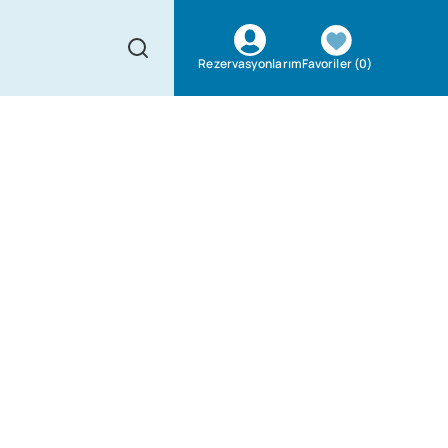
Favoriler
(
0
)
Rezervasyonlarım