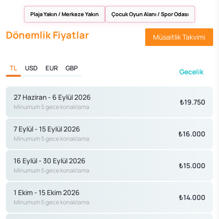
Plaja Yakın / Merkeze Yakın
Çocuk Oyun Alanı / Spor Odası
Dönemlik Fiyatlar
Müsaitlik Takvimi
TL
USD
EUR
GBP
Gecelik
27 Haziran - 6 Eylül 2026
₺19.750
Minumum 5 gece konaklama
7 Eylül - 15 Eylül 2026
₺16.000
Minumum 5 gece konaklama
16 Eylül - 30 Eylül 2026
₺15.000
Minumum 5 gece konaklama
1 Ekim - 15 Ekim 2026
₺14.000
Minumum 5 gece konaklama