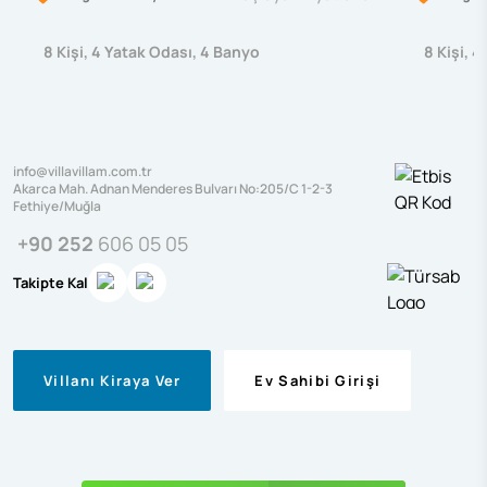
8
Kişi
,
4
Yatak Odası
,
4
Banyo
8
Kişi
,
4
info@villavillam.com.tr
Akarca Mah. Adnan Menderes Bulvarı No:205/C 1-2-3
Fethiye/Muğla
+90 252
606 05 05
Takipte Kal
Villanı Kiraya Ver
Ev Sahibi Girişi