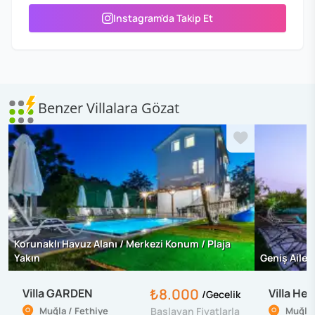
Instagram'da Takip Et
Benzer Villalara Gözat
Korunaklı Havuz Alanı / Merkezi Konum / Plaja
Yakın
Geniş Ailey
₺8.000
Villa GARDEN
Villa He
/
Gecelik
Muğla / Fethiye
Başlayan Fiyatlarla
Muğla 