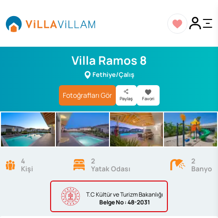
Villa Ramos 8
Fethiye/Çalış
Fotoğrafları Gör
Paylaş
Favori
4
2
2
Kişi
Yatak Odası
Banyo
T.C Kültür ve Turizm Bakanlığı
Belge
No : 48-2031