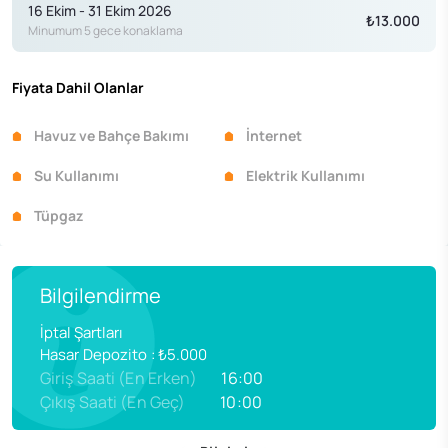
16 Ekim - 31 Ekim 2026
₺13.000
Minumum 5 gece konaklama
Fiyata Dahil Olanlar
Havuz ve Bahçe Bakımı
İnternet
Su Kullanımı
Elektrik Kullanımı
Tüpgaz
Bilgilendirme
İptal Şartları
Hasar Depozito
:
₺5.000
Giriş Saati (En Erken)
16:00
Çıkış Saati (En Geç)
10:00