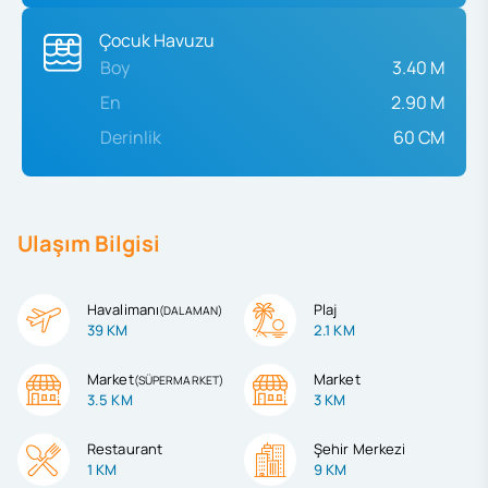
Çocuk Havuzu
Boy
3.40 M
En
2.90 M
Derinlik
60 CM
Ulaşım Bilgisi
Havalimanı
Plaj
(
DALAMAN
)
39 KM
2.1 KM
Market
Market
(
SÜPERMARKET
)
3.5 KM
3 KM
Restaurant
Şehir Merkezi
1 KM
9 KM