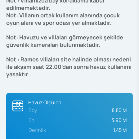
Not : Villamızda bay konaklama kabul
edilmemektedir.
Not: Villanın ortak kullanım alanında çocuk
oyun alanı ve spor odası yer almaktadır.
Not: Havuzu ve villaları görmeyecek şekilde
güvenlik kameraları bulunmaktadır.
Not : Ramos villaları site halinde olması nedeni
ile akşam saat 22.00'dan sonra havuz kullanımı
yasaktır
Havuz Ölçüleri
Boy
8.80 M
En
3.90 M
Derinlik
1.45 M