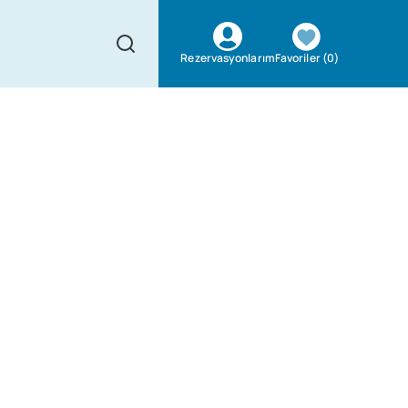
Favoriler
(
0
)
Rezervasyonlarım