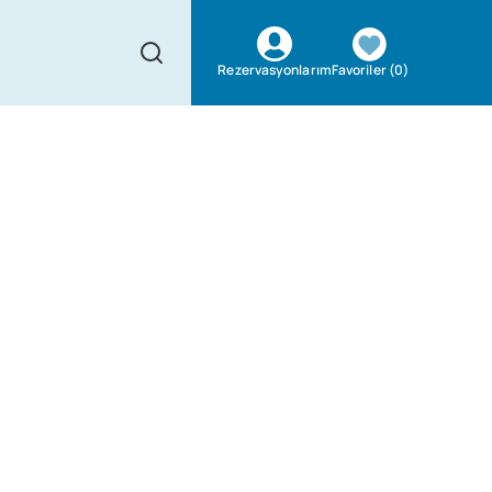
Favoriler
(
0
)
Rezervasyonlarım