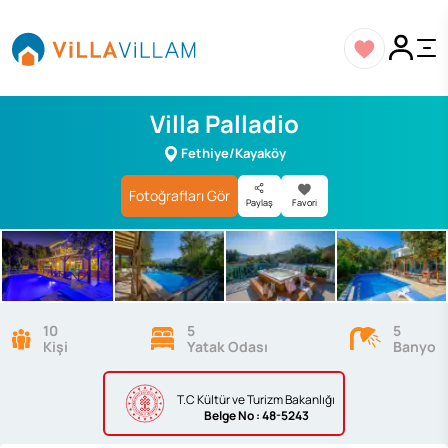
Villa Palladio
Fethiye/Kayaköy
Fotoğrafları Gör
Paylaş
Favori
10
5
5
Kişi
Yatak Odası
Banyo
T.C Kültür ve Turizm Bakanlığı
Belge
No : 48-5243