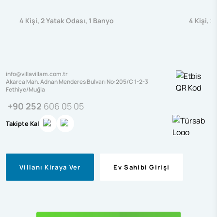
4
Kişi
,
2
Yatak Odası
,
1
Banyo
4
Kişi
,
2
info@villavillam.com.tr
Akarca Mah. Adnan Menderes Bulvarı No:205/C 1-2-3
Fethiye/Muğla
+90 252
606 05 05
Takipte Kal
Villanı Kiraya Ver
Ev Sahibi Girişi