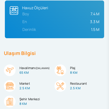
Havuz Ölçüleri
Boy
7.4 M
En
3.3 M
Derinlik
1.5 M
Ulaşım Bilgisi
Havalimanı
Plaj
(
DALAMAN
)
65 KM
8 KM
Market
Restaurant
2.5 KM
2.5 KM
Şehir Merkezi
8 KM