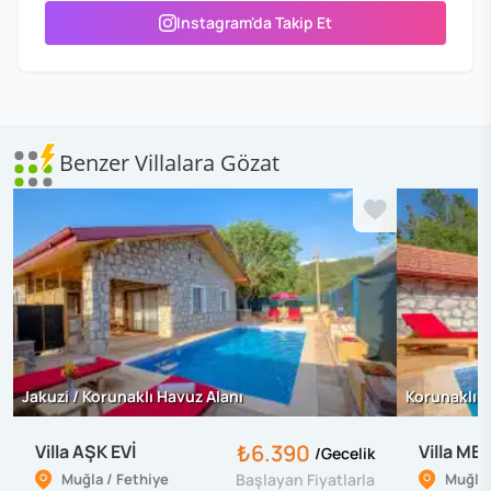
Instagram'da Takip Et
Benzer Villalara Gözat
Jakuzi / Korunaklı Havuz Alanı
Korunaklı H
₺6.390
Villa AŞK EVİ
Villa ME
/
Gecelik
Muğla / Fethiye
Başlayan Fiyatlarla
Muğla 