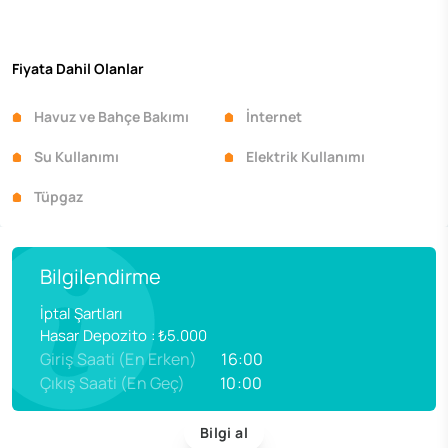
Fiyata Dahil Olanlar
Havuz ve Bahçe Bakımı
İnternet
Su Kullanımı
Elektrik Kullanımı
Tüpgaz
Bilgilendirme
İptal Şartları
Hasar Depozito
:
₺5.000
Giriş Saati (En Erken)
16:00
Çıkış Saati (En Geç)
10:00
Bilgi al