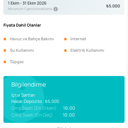
1 Ekim - 31 Ekim 2026
₺5.000
Minumum 3 gece konaklama
Fiyata Dahil Olanlar
Havuz ve Bahçe Bakımı
İnternet
Su Kullanımı
Elektrik Kullanımı
Tüpgaz
Bilgilendirme
İptal Şartları
Hasar Depozito
:
₺5.000
Giriş Saati (En Erken)
16:00
Çıkış Saati (En Geç)
10:00