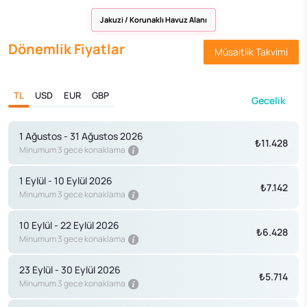
Jakuzi / Korunaklı Havuz Alanı
Dönemlik Fiyatlar
Müsaitlik Takvimi
TL
USD
EUR
GBP
Gecelik
1 Ağustos - 31 Ağustos 2026
₺11.428
Minumum 3 gece konaklama
1 Eylül - 10 Eylül 2026
₺7.142
Minumum 3 gece konaklama
10 Eylül - 22 Eylül 2026
₺6.428
Minumum 3 gece konaklama
23 Eylül - 30 Eylül 2026
₺5.714
Minumum 3 gece konaklama