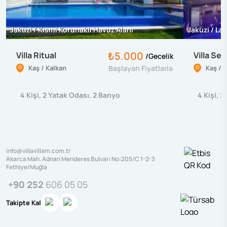
Jakuzi / Kısmi Korunaklı Havuz Alanı
Jakuzi / La
₺5.000
Villa Ritual
Villa Sev
/
Gecelik
Kaş / Kalkan
Başlayan Fiyatlarla
Kaş / 
4
Kişi
,
2
Yatak Odası
,
2
Banyo
4
Kişi
,
2
info@villavillam.com.tr
Akarca Mah. Adnan Menderes Bulvarı No:205/C 1-2-3
Fethiye/Muğla
+90 252
606 05 05
Takipte Kal