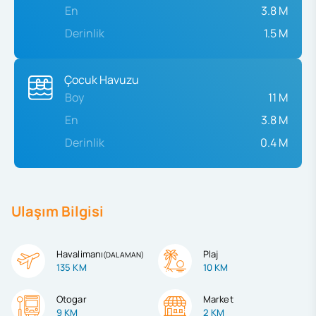
En
3.8 M
Derinlik
1.5 M
Çocuk Havuzu
Boy
11 M
En
3.8 M
Derinlik
0.4 M
Ulaşım Bilgisi
Havalimanı
Plaj
(
DALAMAN
)
135 KM
10 KM
Otogar
Market
9 KM
2 KM