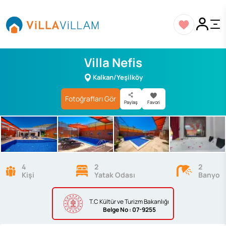
Villa Nefis
Kalkan/Yeşilköy
Fotoğrafları Gör
Paylaş
Favori
4
2
2
Kişi
Yatak Odası
Banyo
T.C Kültür ve Turizm Bakanlığı
Belge
No : 07-9255