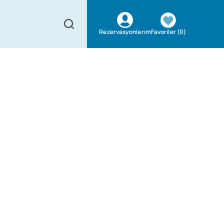
Favoriler
(
0
)
Rezervasyonlarım