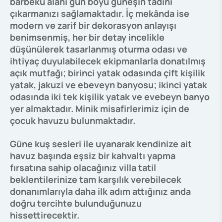
barbekü alanı gün boyu güneşin tadını
çıkarmanızı sağlamaktadır. İç mekânda ise
modern ve zarif bir dekorasyon anlayışı
benimsenmiş, her bir detay incelikle
düşünülerek tasarlanmış oturma odası ve
ihtiyaç duyulabilecek ekipmanlarla donatılmış
açık mutfağı; birinci yatak odasında çift kişilik
yatak, jakuzi ve ebeveyn banyosu; ikinci yatak
odasında iki tek kişilik yatak ve evebeyn banyo
yer almaktadır. Minik misafirlerimiz için de
çocuk havuzu bulunmaktadır.
Güne kuş sesleri ile uyanarak kendinize ait
havuz başında eşsiz bir kahvaltı yapma
fırsatına sahip olacağınız villa tatil
beklentilerinize tam karşılık verebilecek
donanımlarıyla daha ilk adım attığınız anda
doğru tercihte bulunduğunuzu
hissettirecektir.