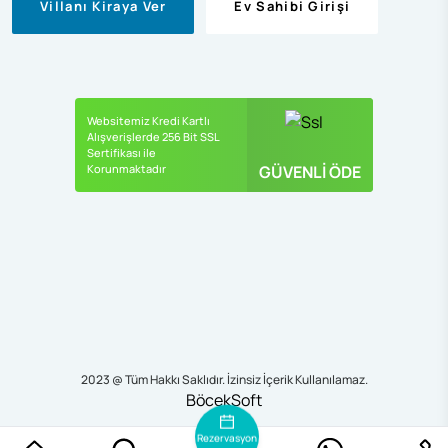
Villanı Kiraya Ver
Ev Sahibi Girişi
Websitemiz Kredi Kartlı
Alışverişlerde 256 Bit SSL
Sertifikası ile
Korunmaktadır
GÜVENLİ ÖDE
2023 @ Tüm Hakkı Saklıdır. İzinsiz İçerik Kullanılamaz.
BöcekSoft
Rezervasyon