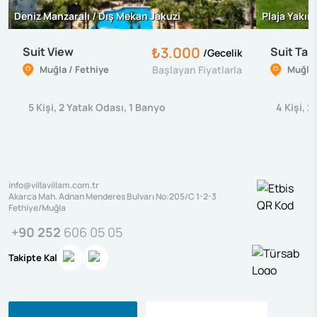
Deniz Manzaralı / Dış Mekan Jakuzi
Plaja Yakın
₺3.000
Suit View
Suit Tanı
/
Gecelik
Muğla / Fethiye
Başlayan Fiyatlarla
Muğla 
5
Kişi
,
2
Yatak Odası
,
1
Banyo
4
Kişi
,
2
info@villavillam.com.tr
Akarca Mah. Adnan Menderes Bulvarı No:205/C 1-2-3
Fethiye/Muğla
+90 252
606 05 05
Takipte Kal