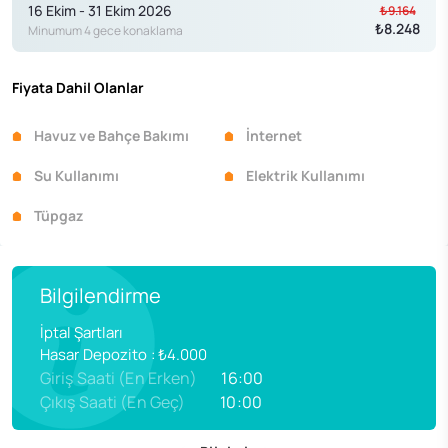
16 Ekim - 31 Ekim 2026
₺9.164
₺8.248
Minumum 4 gece konaklama
Fiyata Dahil Olanlar
Havuz ve Bahçe Bakımı
İnternet
Su Kullanımı
Elektrik Kullanımı
Tüpgaz
Bilgilendirme
İptal Şartları
Hasar Depozito
:
₺4.000
Giriş Saati (En Erken)
16:00
Çıkış Saati (En Geç)
10:00