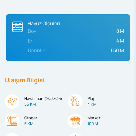
Havuz Ölçüleri
Boy
8 M
En
4 M
Derinlik
1.50 M
Ulaşım Bilgisi
Havalimanı
Plaj
(
DALAMAN
)
55 KM
4 KM
Otogar
Market
5 KM
100 M