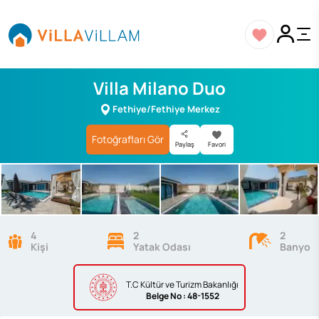
Villa Milano Duo
Fethiye/Fethiye Merkez
Fotoğrafları Gör
Paylaş
Favori
4
2
2
Kişi
Yatak Odası
Banyo
T.C Kültür ve Turizm Bakanlığı
Belge
No : 48-1552