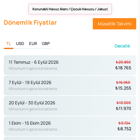
Korunaklı Havuz Alanı / Çocuk Havuzu / Jakuzi
Dönemlik Fiyatlar
Müsaitlik Takvimi
TL
USD
EUR
GBP
Gecelik
11 Temmuz - 6 Eylül 2026
₺20.850
₺18.765
Minumum 4 gece konaklama
7 Eylül - 19 Eylül 2026
₺16.950
₺15.255
Minumum 4 gece konaklama
20 Eylül - 30 Eylül 2026
₺13.300
₺11.970
Minumum 4 gece konaklama
1 Ekim - 15 Ekim 2026
₺9.724
₺8.752
Minumum 4 gece konaklama