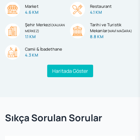
Market
Restaurant
4.6 KM
4.1 KM
Şehir Merkezi
Tarihi ve Turistik
(
KALKAN
Mekanlar
MERKEZ
)
(
MAVİ MAĞARA
)
1.1 KM
8.8 KM
Camii & İbadethane
4.3 KM
Haritada Göster
Sıkça Sorulan Sorular