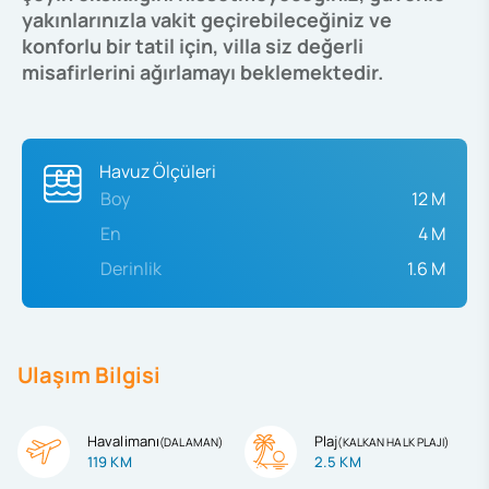
yakınlarınızla vakit geçirebileceğiniz ve
konforlu bir tatil için, villa siz değerli
misafirlerini ağırlamayı beklemektedir.
Havuz Ölçüleri
Boy
12 M
En
4 M
Derinlik
1.6 M
Ulaşım Bilgisi
Havalimanı
Plaj
(
DALAMAN
)
(
KALKAN HALK PLAJI
)
119 KM
2.5 KM