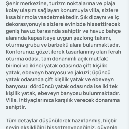
Şehir merkezine, turizm noktalarına ve plaja
kolay ulaşım sağlayan konumuyla villa, sizlere
kısa bir mola vaadetmektedir. Şık dizaynı ve iç
dekorasyonuyla sizlere evinizde hissettirecek
geniş havuz terasında sahiptir ve havuz bahçe
alanında kapasiteye uygun şezlong takımı,
oturma grubu ve barbekü alanı bulunmaktadır.
Konforunuz gözetilerek tasarlanmış olan ferah
oturma odası, tam donanımlı açık mutfak;
birinci ve ikinci yatak odasında çift kişilik
yatak, ebeveyn banyosu ve jakuzi; üçüncü
yatak odasında çift kişilik yatak ve ebeveyn
banyosu; dördüncü yatak odasında ise iki tek
kişilik yatak, ebeveyn banyosu bulunmaktadır.
Villa, ihtiyaçlarınıza karşılık verecek donanıma
sahiptir.
Tüm detaylar düşünülerek hazırlanmış, hiçbir
şeyin eksikliğini hissetmeyeceğiniz, güvenle