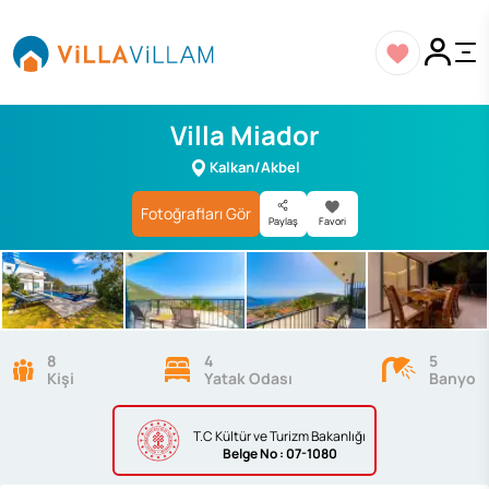
Villa Miador
Kalkan/Akbel
Fotoğrafları Gör
Paylaş
Favori
8
4
5
Kişi
Yatak Odası
Banyo
T.C Kültür ve Turizm Bakanlığı
Belge
No : 07-1080