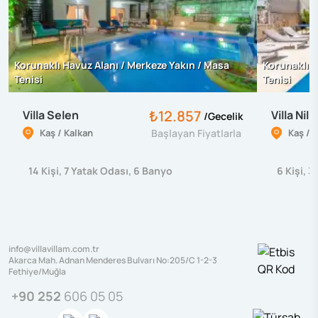
Korunaklı Havuz Alanı / Merkeze Yakın / Masa
Korunaklı H
Tenisi
Tenisi
₺12.857
Villa Selen
Villa Nilü
/
Gecelik
Kaş / Kalkan
Başlayan Fiyatlarla
Kaş / 
14
Kişi
,
7
Yatak Odası
,
6
Banyo
6
Kişi
,
3
info@villavillam.com.tr
Akarca Mah. Adnan Menderes Bulvarı No:205/C 1-2-3
Fethiye/Muğla
+90 252
606 05 05