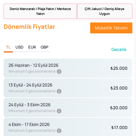
Deniz Manzaralı / Plaja Yakın / Merkeze
Çift Jakuzi / Geniş Aileye
Yakın
Uygun
Dönemlik Fiyatlar
Müsaitlik Takvimi
TL
USD
EUR
GBP
Gecelik
26 Haziran - 12 Eylül 2026
₺25.000
Minumum 5 gece konaklama
13 Eylül - 24 Eylül 2026
₺23.000
Minumum 3 gece konaklama
24 Eylül - 3 Ekim 2026
₺20.000
Minumum 3 gece konaklama
4 Ekim - 17 Ekim 2026
₺17.000
Minumum 3 gece konaklama