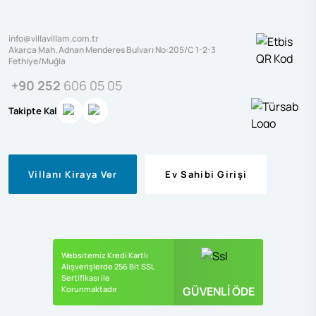
info@villavillam.com.tr
Akarca Mah. Adnan Menderes Bulvarı No:205/C 1-2-3
Fethiye/Muğla
+90 252
606 05 05
Takipte Kal
Villanı Kiraya Ver
Ev Sahibi Girişi
Websitemiz Kredi Kartlı
Alışverişlerde 256 Bit SSL
Sertifikası ile
Korunmaktadır
GÜVENLİ ÖDE