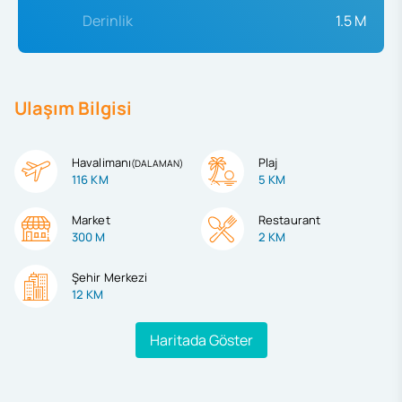
Derinlik
1.5 M
Ulaşım Bilgisi
Havalimanı
Plaj
(
DALAMAN
)
116 KM
5 KM
Market
Restaurant
300 M
2 KM
Şehir Merkezi
12 KM
Haritada Göster