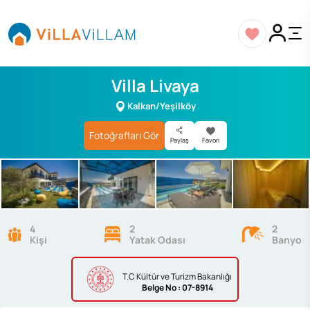
Villa Livaya
Kalkan/Yeşilköy
Fotoğrafları Gör
Paylaş
Favori
4
2
2
Kişi
Yatak Odası
Banyo
T.C Kültür ve Turizm Bakanlığı
Belge
No : 07-8914