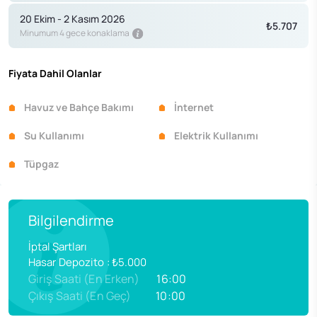
20 Ekim - 2 Kasım 2026
₺5.707
Minumum 4 gece konaklama
Fiyata Dahil Olanlar
Havuz ve Bahçe Bakımı
İnternet
Su Kullanımı
Elektrik Kullanımı
Tüpgaz
Bilgilendirme
İptal Şartları
Hasar Depozito
:
₺5.000
Giriş Saati (En Erken)
16:00
Çıkış Saati (En Geç)
10:00