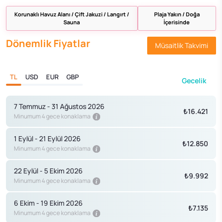
Korunaklı Havuz Alanı / Çift Jakuzi / Langırt /
Plaja Yakın / Doğa
Sauna
İçerisinde
Dönemlik Fiyatlar
Müsaitlik Takvimi
TL
USD
EUR
GBP
Gecelik
7 Temmuz - 31 Ağustos 2026
₺16.421
Minumum 4 gece konaklama
1 Eylül - 21 Eylül 2026
₺12.850
Minumum 4 gece konaklama
22 Eylül - 5 Ekim 2026
₺9.992
Minumum 4 gece konaklama
6 Ekim - 19 Ekim 2026
₺7.135
Minumum 4 gece konaklama