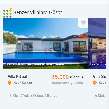
Benzer Villalara Gözat
Jakuzi / Kısmi Korunaklı Havuz Alanı
Jakuzi / La
₺5.000
Villa Ritual
Villa Sev
/
Gecelik
Kaş / Kalkan
Başlayan Fiyatlarla
Kaş / 
4
Kişi
,
2
Yatak Odası
,
2
Banyo
4
Kişi
,
2