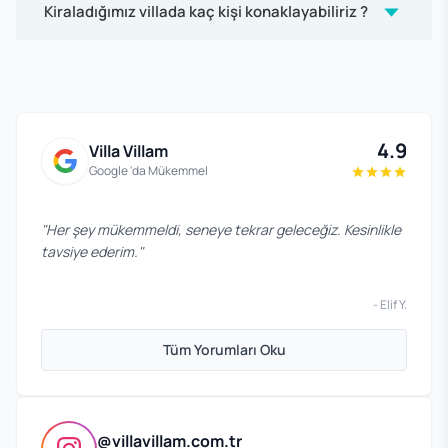
Kiraladığımız villada kaç kişi konaklayabiliriz ?
4.9
Villa Villam
Google 'da Mükemmel
"
Her şey mükemmeldi, seneye tekrar geleceğiz. Kesinlikle
tavsiye ederim.
"
-
Elif Y.
Tüm Yorumları Oku
@villavillam.com.tr