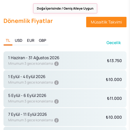
Doğa İçerisinde / Geniş Aileye Uygun
Dönemlik Fiyatlar
Müsaitlik Takvimi
TL
USD
EUR
GBP
Gecelik
1 Haziran - 31 Ağustos 2026
₺13.750
Minumum 3 gece konaklama
1 Eylül - 4 Eylül 2026
₺10.000
Minumum 3 gece konaklama
5 Eylül - 6 Eylül 2026
₺11.000
Minumum 3 gece konaklama
7 Eylül - 11 Eylül 2026
₺10.000
Minumum 3 gece konaklama