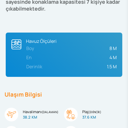
sayesinde konaklama kapasitesi 7 kişiye kadar
çıkabilmektedir.
Havuz Ölçüleri
Boy
8 M
En
4 M
Derinlik
1.5 M
Ulaşım Bilgisi
Havalimanı
Plaj
(
DALAMAN
)
(
EKİNCİK
)
38.2 KM
37.6 KM