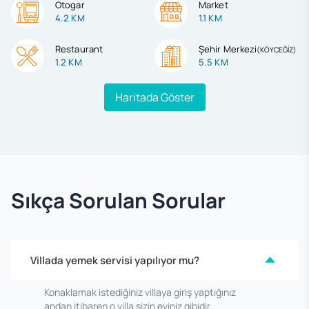
Otogar
Market
4.2 KM
1.1 KM
Restaurant
Şehir Merkezi
(
KÖYCEĞİZ
)
1.2 KM
5.5 KM
Haritada Göster
Sıkça Sorulan Sorular
Villada yemek servisi yapılıyor mu?
Konaklamak istediğiniz villaya giriş yaptığınız
andan itibaren o villa sizin eviniz gibidir.