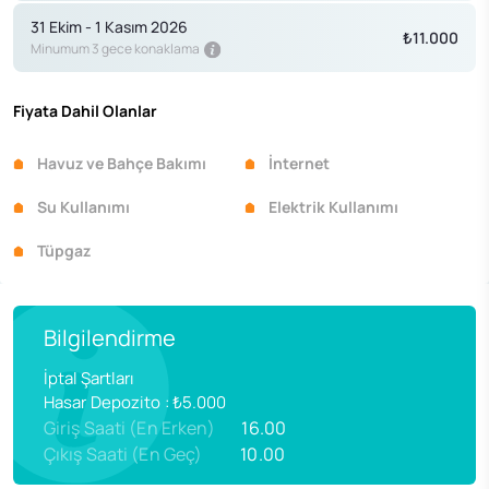
31 Ekim - 1 Kasım 2026
₺11.000
Minumum 3 gece konaklama
Fiyata Dahil Olanlar
Havuz ve Bahçe Bakımı
İnternet
Su Kullanımı
Elektrik Kullanımı
Tüpgaz
Bilgilendirme
İptal Şartları
Hasar Depozito
:
₺5.000
Giriş Saati (En Erken)
16.00
Çıkış Saati (En Geç)
10.00