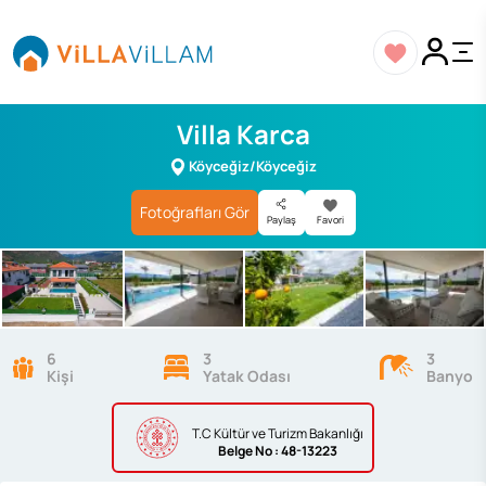
Villa Karca
Köyceğiz/Köyceğiz
Fotoğrafları Gör
Paylaş
Favori
6
3
3
Kişi
Yatak Odası
Banyo
T.C Kültür ve Turizm Bakanlığı
Belge
No : 48-13223