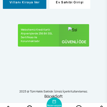
Villanı Kiraya Ver
Ev Sahibi Girişi
Websitemiz Kredi Kartlı
Alışverişlerde 256 Bit SSL
Sertifikası ile
Korunmaktadır
GÜVENLİ ÖDE
2023 @ Tüm Hakkı Saklıdır. İzinsiz İçerik Kullanılamaz.
BöcekSoft
Rezervasyon