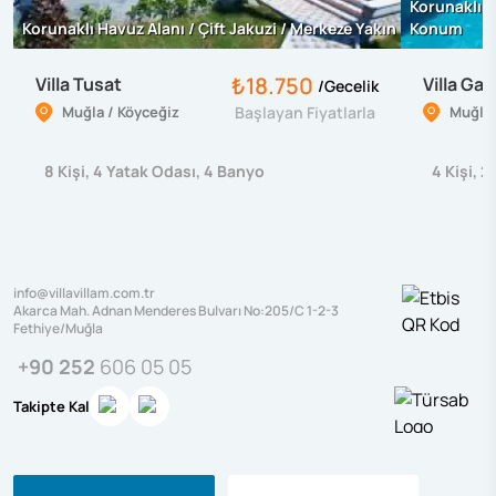
Korunaklı H
Korunaklı Havuz Alanı / Çift Jakuzi / Merkeze Yakın
Konum
₺18.750
Villa Tusat
Villa Gaz
/
Gecelik
Muğla / Köyceğiz
Başlayan Fiyatlarla
Muğla 
8
Kişi
,
4
Yatak Odası
,
4
Banyo
4
Kişi
,
2
info@villavillam.com.tr
Akarca Mah. Adnan Menderes Bulvarı No:205/C 1-2-3
Fethiye/Muğla
+90 252
606 05 05
Takipte Kal