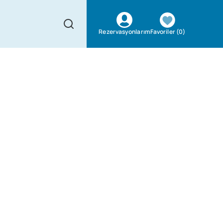
Favoriler
(
0
)
Rezervasyonlarım