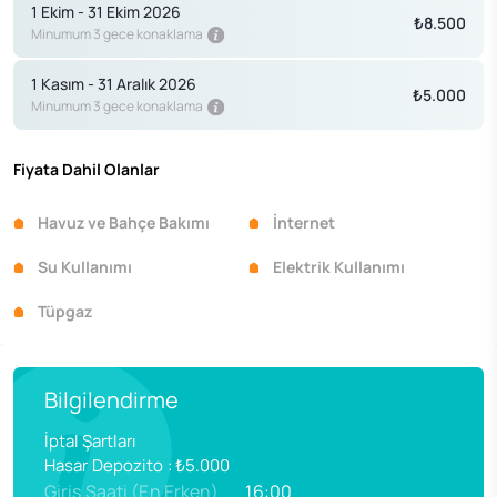
1 Ekim - 31 Ekim 2026
₺8.500
Minumum 3 gece konaklama
1 Kasım - 31 Aralık 2026
₺5.000
Minumum 3 gece konaklama
Fiyata Dahil Olanlar
Havuz ve Bahçe Bakımı
İnternet
Su Kullanımı
Elektrik Kullanımı
Tüpgaz
Bilgilendirme
İptal Şartları
Hasar Depozito
:
₺5.000
Giriş Saati (En Erken)
16:00