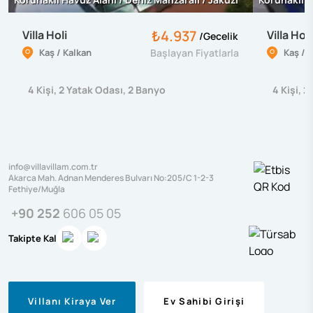
₺4.937
Villa Holi
Villa Hol
/
Gecelik
Kaş / Kalkan
Başlayan Fiyatlarla
Kaş / 
4
Kişi
,
2
Yatak Odası
,
2
Banyo
4
Kişi
,
2
info@villavillam.com.tr
Akarca Mah. Adnan Menderes Bulvarı No:205/C 1-2-3
Fethiye/Muğla
+90 252
606 05 05
Takipte Kal
Villanı Kiraya Ver
Ev Sahibi Girişi