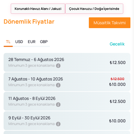
Korunaklı Havuz Alanı / Jakuzi
Çocuk Havuzu / Doğa İçerisinde
Dönemlik Fiyatlar
Müsaitlik Takvimi
TL
USD
EUR
GBP
Gecelik
28 Temmuz - 6 Ağustos 2026
₺12.500
Minumum 3 gece konaklama
7 Ağustos - 10 Ağustos 2026
₺12.500
₺10.000
Minumum 3 gece konaklama
11 Ağustos - 8 Eylül 2026
₺12.500
Minumum 3 gece konaklama
9 Eylül - 30 Eylül 2026
₺10.000
Minumum 3 gece konaklama