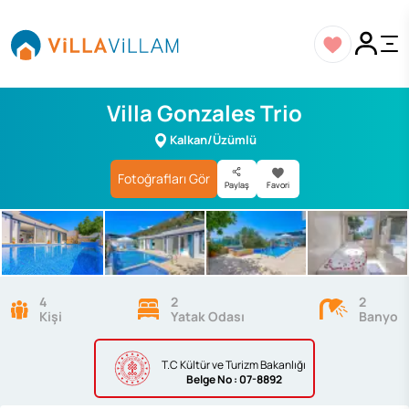
Villa Gonzales Trio
Kalkan/Üzümlü
Fotoğrafları Gör
Paylaş
Favori
4
2
2
Kişi
Yatak Odası
Banyo
T.C Kültür ve Turizm Bakanlığı
Belge
No : 07-8892