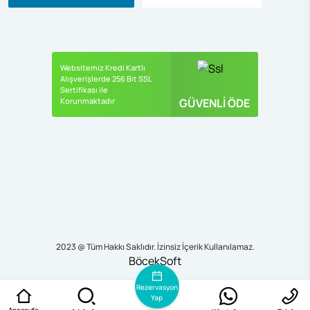
Websitemiz Kredi Kartlı
Alışverişlerde 256 Bit SSL
Sertifikası ile
Korunmaktadır
GÜVENLİ ÖDE
2023 @ Tüm Hakkı Saklıdır. İzinsiz İçerik Kullanılamaz.
BöcekSoft
Rezervasyon
Yap
Anasayfa