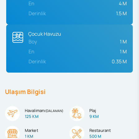
En
4 M
Derinlik
1.5 M
Çocuk Havuzu
Boy
1 M
En
1 M
Derinlik
0.35 M
Ulaşım Bilgisi
Havalimanı
Plaj
(
DALAMAN
)
125 KM
9 KM
Market
Restaurant
1 KM
500 M