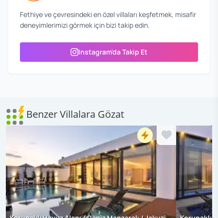
Fethiye ve çevresindeki en özel villaları keşfetmek, misafir
deneyimlerimizi görmek için bizi takip edin.
Instagram'da Takip Et
Benzer Villalara Gözat
Korunaklı Havuz Alanı / Deniz Manzaralı / Jakuzi
Korunaklı H