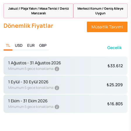
Jakuzi / Plaja Yakın / Masa Tenisi / Deniz
Merkezi Konum / Geniş Aileye
Manzaralı
Uygun
Dönemlik Fiyatlar
Müsaitlik Takvimi
TL
USD
EUR
GBP
Gecelik
1 Ağustos - 31 Ağustos 2026
₺33.612
Minumum 5 gece konaklama
1 Eylül - 30 Eylül 2026
₺25.209
Minumum 5 gece konaklama
1 Ekim - 31 Ekim 2026
₺16.805
Minumum 5 gece konaklama