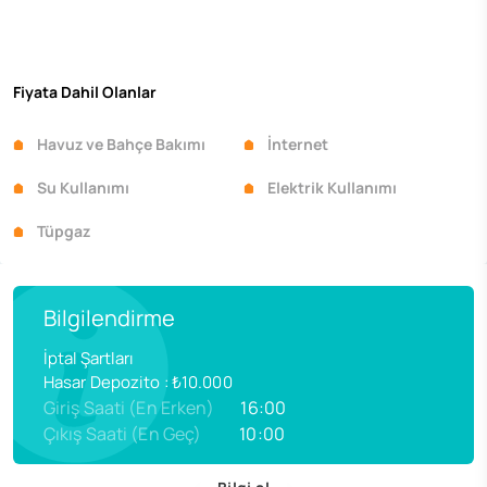
Fiyata Dahil Olanlar
Havuz ve Bahçe Bakımı
İnternet
Su Kullanımı
Elektrik Kullanımı
Tüpgaz
Bilgilendirme
İptal Şartları
Hasar Depozito
:
₺10.000
Giriş Saati (En Erken)
16:00
Çıkış Saati (En Geç)
10:00