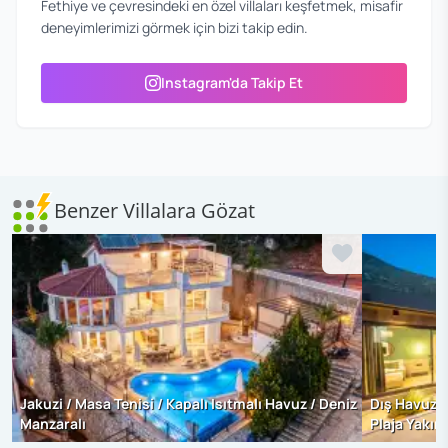
Fethiye ve çevresindeki en özel villaları keşfetmek, misafir
deneyimlerimizi görmek için bizi takip edin.
Instagram'da Takip Et
Benzer Villalara Gözat
Jakuzi / Masa Tenisi / Kapalı Isıtmalı Havuz / Deniz
Dış Havuz I
Manzaralı
Plaja Yakın