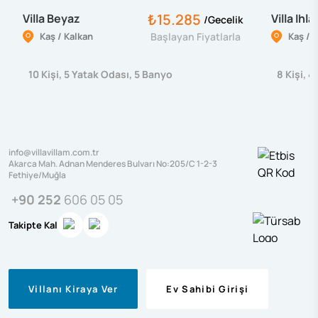
₺15.285
Villa Beyaz
Villa Ihl
/
Gecelik
Kaş / Kalkan
Başlayan Fiyatlarla
Kaş / 
10
Kişi
,
5
Yatak Odası
,
5
Banyo
8
Kişi
,
4
info@villavillam.com.tr
Akarca Mah. Adnan Menderes Bulvarı No:205/C 1-2-3
Fethiye/Muğla
+90 252
606 05 05
Takipte Kal
Villanı Kiraya Ver
Ev Sahibi Girişi