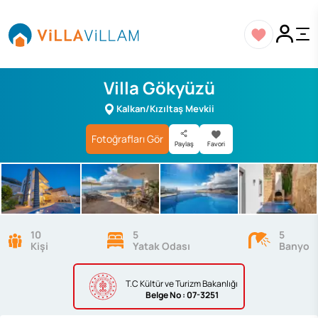
Villa Gökyüzü
Kalkan/Kızıltaş Mevkii
Fotoğrafları Gör
Paylaş
Favori
10
5
5
Kişi
Yatak Odası
Banyo
T.C Kültür ve Turizm Bakanlığı
Belge
No : 07-3251