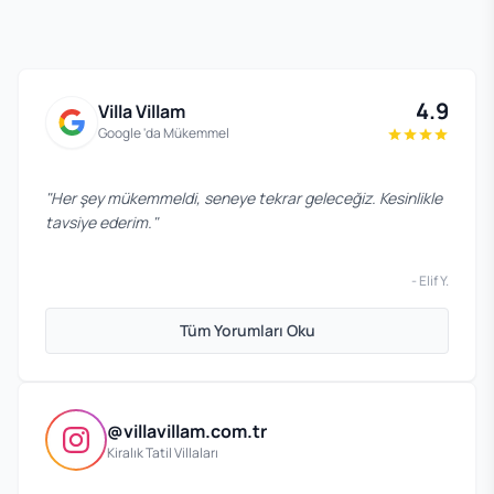
4.9
Villa Villam
Google 'da Mükemmel
"
Ailecek çok eğlendik, havuz harikaydı. Beklentimizin
üzerindeydi.
"
-
Mehmet T.
Tüm Yorumları Oku
@villavillam.com.tr
Kiralık Tatil Villaları