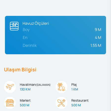
Havuz Ölçüleri
Boy
9 M
En
4 M
Derinlik
1.55 M
Ulaşım Bilgisi
Havalimanı
Plaj
(
DALAMAN
)
130 KM
1 KM
Market
Restaurant
500 M
500 M