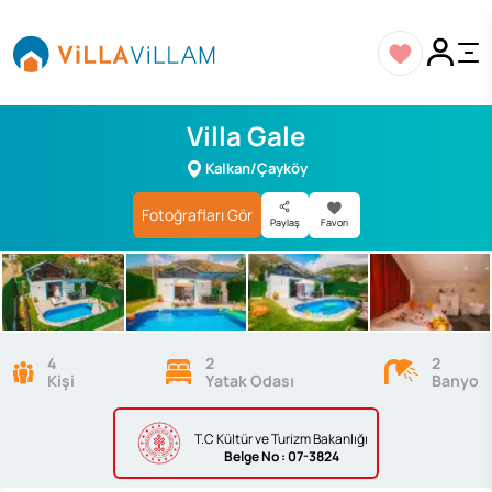
Villa Gale
Kalkan/Çayköy
Fotoğrafları Gör
Paylaş
Favori
4
2
2
Kişi
Yatak Odası
Banyo
T.C Kültür ve Turizm Bakanlığı
Belge
No : 07-3824