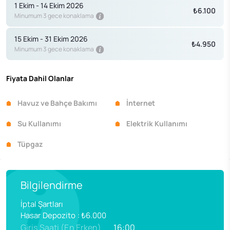
1 Ekim - 14 Ekim 2026
₺6.100
Minumum 3 gece konaklama
15 Ekim - 31 Ekim 2026
₺4.950
Minumum 3 gece konaklama
Fiyata Dahil Olanlar
Havuz ve Bahçe Bakımı
İnternet
Su Kullanımı
Elektrik Kullanımı
Tüpgaz
Bilgilendirme
İptal Şartları
Hasar Depozito
:
₺6.000
Giriş Saati (En Erken)
16:00