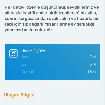
Her detayı özenle düşünülmüş sevdikleriniz ve
ailenizle keyifli anılar biriktirebileceğiniz villa,
şehrin kargaşasından uzak sakin ve huzurlu bir
tatil için siz değerli misafirlerine ev sahipliği
yapmayı beklemektedir.
Havuz Ölçüleri
Boy
7 M
En
3 M
Derinlik
1.5 M
Ulaşım Bilgisi