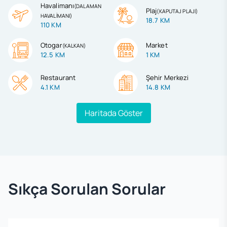
Havalimanı
(
DALAMAN
Plaj
(
KAPUTAJ PLAJI
)
HAVALİMANI
)
18.7 KM
110 KM
Otogar
Market
(
KALKAN
)
12.5 KM
1 KM
Restaurant
Şehir Merkezi
4.1 KM
14.8 KM
Haritada Göster
Sıkça Sorulan Sorular