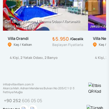
Çift Jakuzi / Sauna / Sinema Odası / Korunaklı
Havuz Alanı
Jakuzi / Ko
₺5.950
Villa Grandi
Villa Nep
/
Gecelik
Kaş / Kalkan
Başlayan Fiyatlarla
Kaş / 
4
Kişi
,
2
Yatak Odası
,
2
Banyo
4
Kişi
,
2
info@villavillam.com.tr
Akarca Mah. Adnan Menderes Bulvarı No:205/C 1-2-3
Fethiye/Muğla
+90 252
606 05 05