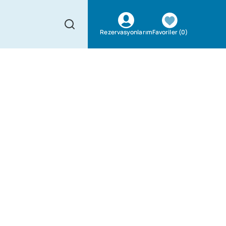
Favoriler
(
0
)
Rezervasyonlarım