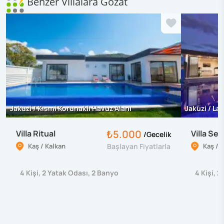
Benzer Villalara Gözat
Jakuzi / Kısmi Korunaklı Havuz Alanı
Jakuzi / La
₺5.000
Villa Ritual
Villa Sev
/
Gecelik
Kaş / Kalkan
Başlayan Fiyatlarla
Kaş / 
4
Kişi
,
2
Yatak Odası
,
2
Banyo
4
Kişi
,
2