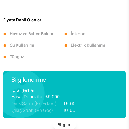
Fiyata Dahil Olanlar
Havuz ve Bahçe Bakımı
İnternet
Su Kullanımı
Elektrik Kullanımı
Tüpgaz
Bilgilendirme
İptal Şartları
Hasar Depozito
:
₺5.000
Giriş Saati (En Erken)
16:00
Çıkış Saati (En Geç)
10:00
Bilgi al