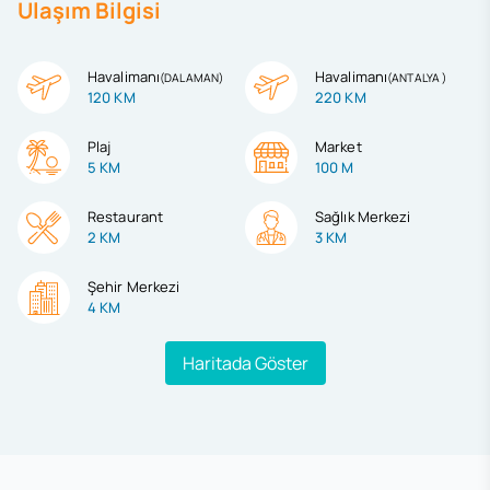
Ulaşım Bilgisi
Havalimanı
Havalimanı
(
DALAMAN
)
(
ANTALYA
)
120 KM
220 KM
Plaj
Market
5 KM
100 M
Restaurant
Sağlık Merkezi
2 KM
3 KM
Şehir Merkezi
4 KM
Haritada Göster