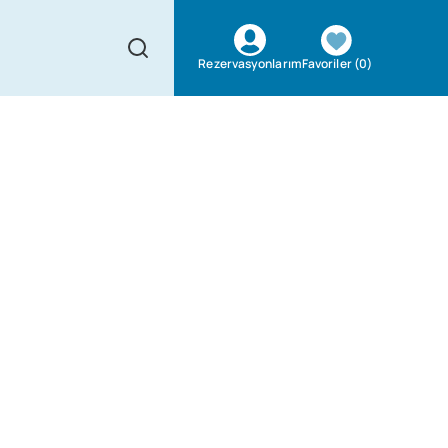
Favoriler
(
0
)
Rezervasyonlarım