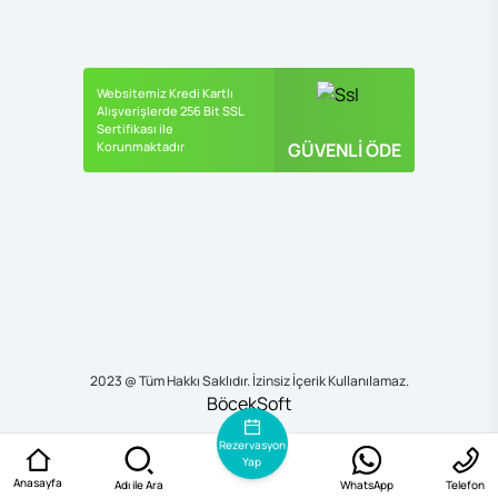
Websitemiz Kredi Kartlı
Alışverişlerde 256 Bit SSL
Sertifikası ile
Korunmaktadır
GÜVENLİ ÖDE
2023 @ Tüm Hakkı Saklıdır. İzinsiz İçerik Kullanılamaz.
BöcekSoft
Rezervasyon
Yap
Anasayfa
Adı ile Ara
WhatsApp
Telefon