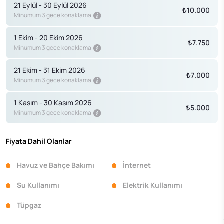
21 Eylül - 30 Eylül 2026
₺10.000
Minumum 3 gece konaklama
1 Ekim - 20 Ekim 2026
₺7.750
Minumum 3 gece konaklama
21 Ekim - 31 Ekim 2026
₺7.000
Minumum 3 gece konaklama
1 Kasım - 30 Kasım 2026
₺5.000
Minumum 3 gece konaklama
Fiyata Dahil Olanlar
Havuz ve Bahçe Bakımı
İnternet
Su Kullanımı
Elektrik Kullanımı
Tüpgaz