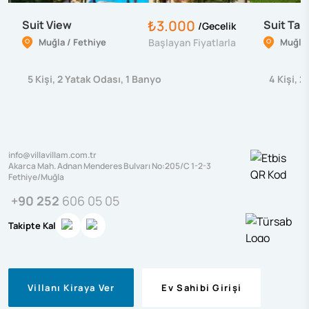
₺3.000
Suit View
Suit Tanı
/
Gecelik
Muğla / Fethiye
Başlayan Fiyatlarla
Muğla 
5
Kişi
,
2
Yatak Odası
,
1
Banyo
4
Kişi
,
2
info@villavillam.com.tr
Akarca Mah. Adnan Menderes Bulvarı No:205/C 1-2-3
Fethiye/Muğla
+90 252
606 05 05
Takipte Kal
Villanı Kiraya Ver
Ev Sahibi Girişi