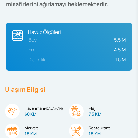
misafirlerini ağırlamayı beklemektedir.
Havuz Ölçüleri
Boy
5.5 M
En
4.5 M
Derinlik
1.5 M
Ulaşım Bilgisi
Havalimanı
Plaj
(
DALAMAN
)
60 KM
7.5 KM
Market
Restaurant
1.5 KM
1.5 KM