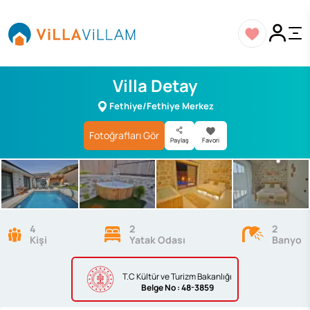
Villa Detay
Fethiye/Fethiye Merkez
Fotoğrafları Gör
Paylaş
Favori
4
2
2
Kişi
Yatak Odası
Banyo
T.C Kültür ve Turizm Bakanlığı
Belge
No : 48-3859