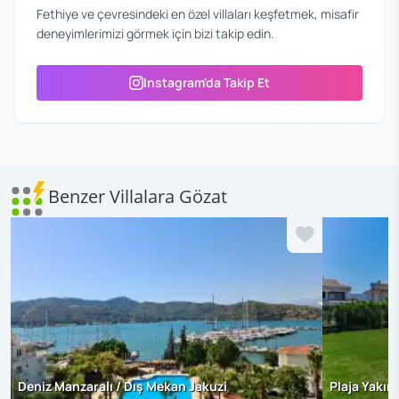
Fethiye ve çevresindeki en özel villaları keşfetmek, misafir
deneyimlerimizi görmek için bizi takip edin.
Instagram'da Takip Et
Benzer Villalara Gözat
Deniz Manzaralı / Dış Mekan Jakuzi
Plaja Yakın