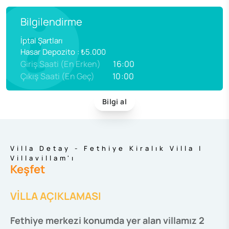
Bilgilendirme
İptal Şartları
Hasar Depozito
:
₺5.000
Giriş Saati (En Erken)
16:00
Çıkış Saati (En Geç)
10:00
Bilgi al
Villa Detay - Fethiye Kiralık Villa |
Villavillam'ı
Keşfet
VİLLA AÇIKLAMASI
Fethiye merkezi konumda yer alan villamız 2