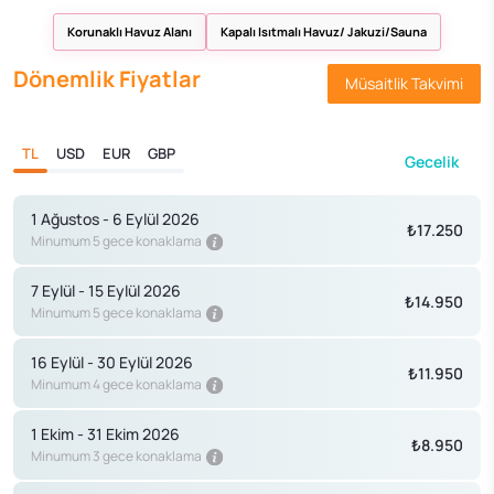
Korunaklı Havuz Alanı
Kapalı Isıtmalı Havuz/ Jakuzi/Sauna
Dönemlik Fiyatlar
Müsaitlik Takvimi
TL
USD
EUR
GBP
Gecelik
1 Ağustos - 6 Eylül 2026
₺17.250
Minumum 5 gece konaklama
7 Eylül - 15 Eylül 2026
₺14.950
Minumum 5 gece konaklama
16 Eylül - 30 Eylül 2026
₺11.950
Minumum 4 gece konaklama
1 Ekim - 31 Ekim 2026
₺8.950
Minumum 3 gece konaklama