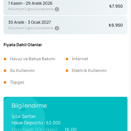
1 Kasım - 29 Aralık 2026
₺7.950
Minumum 3 gece konaklama
30 Aralık - 3 Ocak 2027
₺9.950
Minumum 3 gece konaklama
Fiyata Dahil Olanlar
Havuz ve Bahçe Bakımı
İnternet
Su Kullanımı
Elektrik Kullanımı
Tüpgaz
Bilgilendirme
İptal Şartları
Hasar Depozito
:
₺2.000
Giriş Saati (En Erken)
16.00