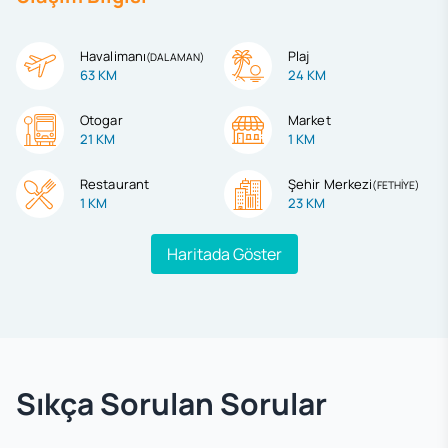
Havalimanı
Plaj
(
DALAMAN
)
63 KM
24 KM
Otogar
Market
21 KM
1 KM
Restaurant
Şehir Merkezi
(
FETHİYE
)
1 KM
23 KM
Haritada Göster
Sıkça Sorulan Sorular