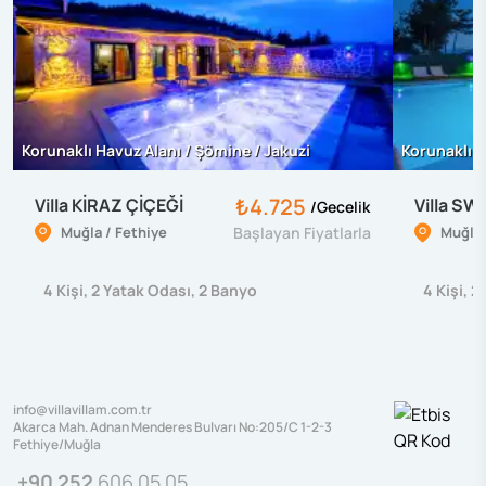
Korunaklı Havuz Alanı / Şömine / Jakuzi
Korunaklı H
₺4.725
Villa KİRAZ ÇİÇEĞİ
Villa SW
/
Gecelik
Muğla / Fethiye
Başlayan Fiyatlarla
Muğla 
4
Kişi
,
2
Yatak Odası
,
2
Banyo
4
Kişi
,
2
info@villavillam.com.tr
Akarca Mah. Adnan Menderes Bulvarı No:205/C 1-2-3
Fethiye/Muğla
+90 252
606 05 05