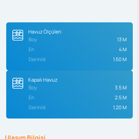
Havuz Ölçüleri
Boy
13 M
En
4 M
Derinlik
1.50 M
Kapalı Havuz
Boy
3.5 M
En
2.5 M
Derinlik
1.20 M
Ulaşım Bilgisi