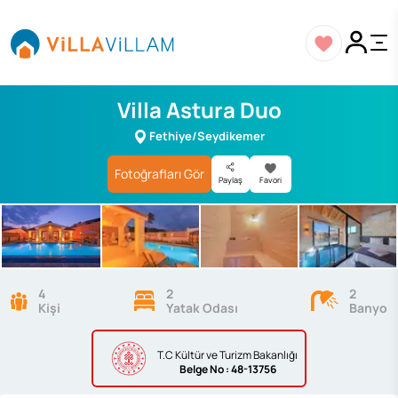
Villa Astura Duo
Fethiye/Seydikemer
Fotoğrafları Gör
Paylaş
Favori
4
2
2
Kişi
Yatak Odası
Banyo
T.C Kültür ve Turizm Bakanlığı
Belge
No : 48-13756