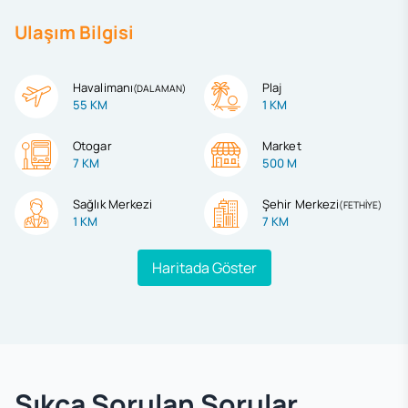
Ulaşım Bilgisi
Havalimanı
Plaj
(
DALAMAN
)
55 KM
1 KM
Otogar
Market
7 KM
500 M
Sağlık Merkezi
Şehir Merkezi
(
FETHİYE
)
1 KM
7 KM
Haritada Göster
Sıkça Sorulan Sorular