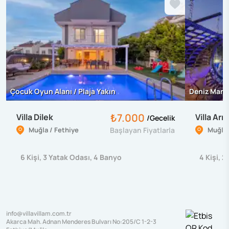
Çocuk Oyun Alanı / Plaja Yakın
Deniz Manz
₺7.000
Villa Dilek
Villa Ar
/
Gecelik
Muğla / Fethiye
Başlayan Fiyatlarla
Muğla 
6
Kişi
,
3
Yatak Odası
,
4
Banyo
4
Kişi
,
2
info@villavillam.com.tr
Akarca Mah. Adnan Menderes Bulvarı No:205/C 1-2-3