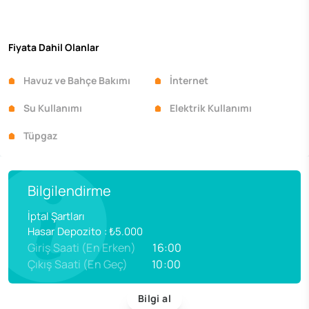
Fiyata Dahil Olanlar
Havuz ve Bahçe Bakımı
İnternet
Su Kullanımı
Elektrik Kullanımı
Tüpgaz
Bilgilendirme
İptal Şartları
Hasar Depozito
:
₺5.000
Giriş Saati (En Erken)
16:00
Çıkış Saati (En Geç)
10:00
Bilgi al