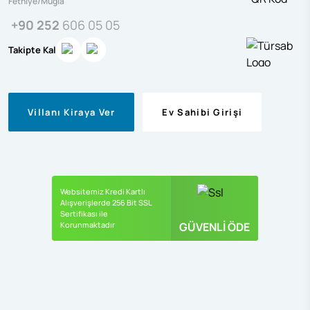
Fethiye/Muğla
+90 252
606 05 05
Takipte Kal
Villanı Kiraya Ver
Ev Sahibi Girişi
Websitemiz Kredi Kartlı
Alışverişlerde 256 Bit SSL
Sertifikası ile
Korunmaktadır
GÜVENLİ ÖDE