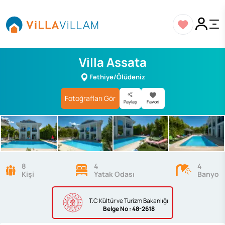
Villa Assata
Fethiye/Ölüdeniz
Fotoğrafları Gör
Paylaş
Favori
8
4
4
Kişi
Yatak Odası
Banyo
T.C Kültür ve Turizm Bakanlığı
Belge
No : 48-2618