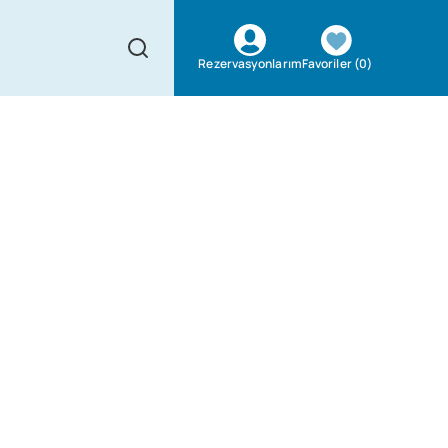
Favoriler
(
0
)
Rezervasyonlarım