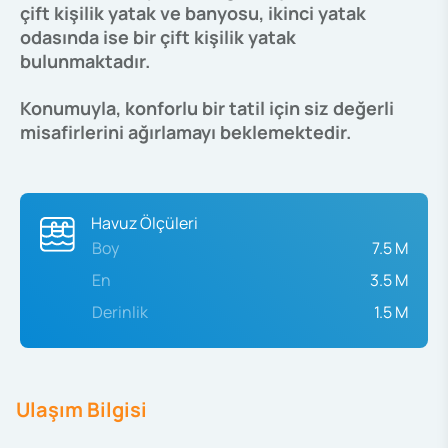
çift kişilik yatak ve banyosu, ikinci yatak
odasında ise bir çift kişilik yatak
bulunmaktadır.
Konumuyla, konforlu bir tatil için siz değerli
misafirlerini ağırlamayı beklemektedir.
Havuz Ölçüleri
Boy
7.5 M
En
3.5 M
Derinlik
1.5 M
Ulaşım Bilgisi