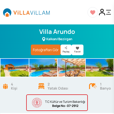
Villa Arundo
Kalkan/Bezirgan
Fotoğrafları Gör
Paylaş
Favori
4
2
1
Kişi
Yatak Odası
Banyo
T.C Kültür ve Turizm Bakanlığı
Belge
No : 07-2912