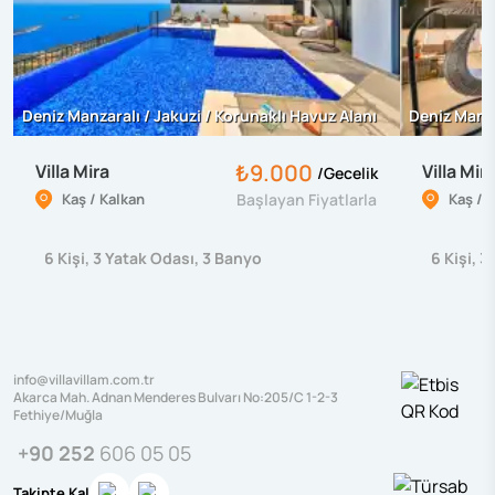
Deniz Manzaralı / Jakuzi / Korunaklı Havuz Alanı
Deniz Manza
₺9.000
Villa Mira
Villa Mir
/
Gecelik
Kaş / Kalkan
Başlayan Fiyatlarla
Kaş / 
6
Kişi
,
3
Yatak Odası
,
3
Banyo
6
Kişi
,
3
info@villavillam.com.tr
Akarca Mah. Adnan Menderes Bulvarı No:205/C 1-2-3
Fethiye/Muğla
+90 252
606 05 05
Takipte Kal