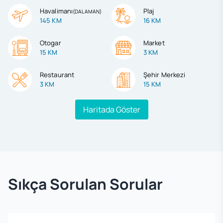
Havalimanı
Plaj
(
DALAMAN
)
145 KM
16 KM
Otogar
Market
15 KM
3 KM
Restaurant
Şehir Merkezi
3 KM
15 KM
Haritada Göster
Sıkça Sorulan Sorular