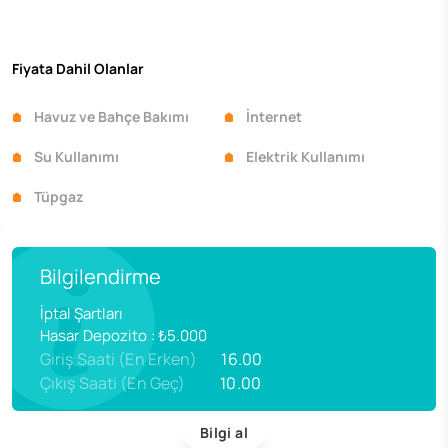
Fiyata Dahil Olanlar
Havuz ve Bahçe Bakımı
İnternet
Su Kullanımı
Elektrik Kullanımı
Tüpgaz
Bilgilendirme
İptal Şartları
Hasar Depozito
:
₺5.000
Giriş Saati (En Erken)
16.00
Çıkış Saati (En Geç)
10.00
Bilgi al