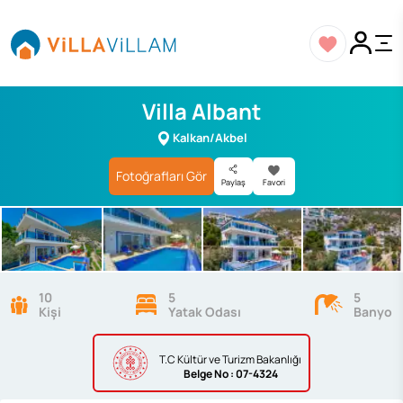
Villa Albant
Kalkan/Akbel
Fotoğrafları Gör
Paylaş
Favori
10
5
5
Kişi
Yatak Odası
Banyo
T.C Kültür ve Turizm Bakanlığı
Belge
No : 07-4324