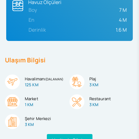
Havuz Ölçüleri
Boy
7 M
En
4 M
Derinlik
1.6 M
Ulaşım Bilgisi
Havalimanı
Plaj
(
DALAMAN
)
125 KM
3 KM
Market
Restaurant
1 KM
3 KM
Şehir Merkezi
3 KM