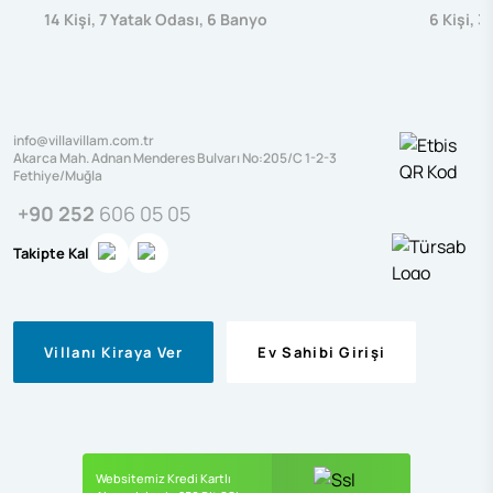
14
Kişi
,
7
Yatak Odası
,
6
Banyo
6
Kişi
,
3
info@villavillam.com.tr
Akarca Mah. Adnan Menderes Bulvarı No:205/C 1-2-3
Fethiye/Muğla
+90 252
606 05 05
Takipte Kal
Villanı Kiraya Ver
Ev Sahibi Girişi
Websitemiz Kredi Kartlı