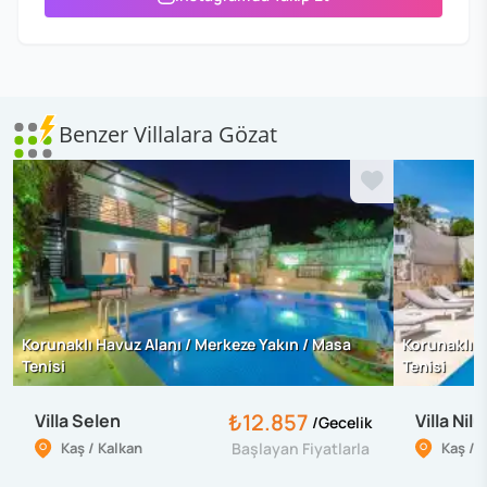
Benzer Villalara Gözat
Korunaklı Havuz Alanı / Merkeze Yakın / Masa
Korunaklı H
Tenisi
Tenisi
₺12.857
Villa Selen
Villa Nilü
/
Gecelik
Kaş / Kalkan
Başlayan Fiyatlarla
Kaş / 