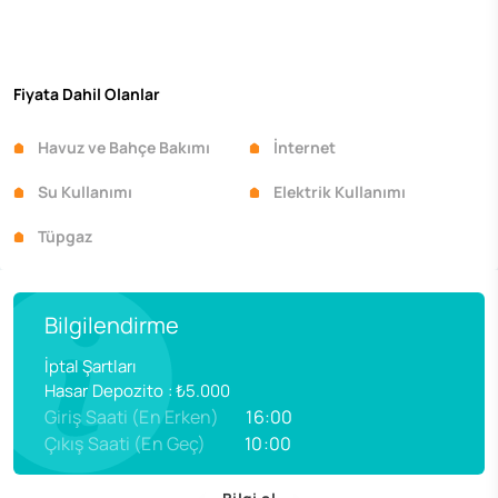
Fiyata Dahil Olanlar
Havuz ve Bahçe Bakımı
İnternet
Su Kullanımı
Elektrik Kullanımı
Tüpgaz
Bilgilendirme
İptal Şartları
Hasar Depozito
:
₺5.000
Giriş Saati (En Erken)
16:00
Çıkış Saati (En Geç)
10:00