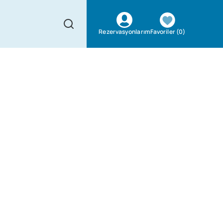
Favoriler
(
0
)
Rezervasyonlarım