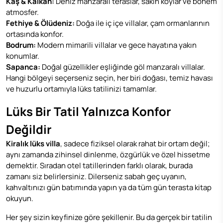
Kaş & Kalkan:
Deniz manzaralı teraslar, sakin koylar ve bohem
atmosfer.
Fethiye & Ölüdeniz:
Doğa ile iç içe villalar, çam ormanlarının
ortasında konfor.
Bodrum:
Modern mimarili villalar ve gece hayatına yakın
konumlar.
Sapanca:
Doğal güzellikler eşliğinde göl manzaralı villalar.
Hangi bölgeyi seçerseniz seçin, her biri doğası, temiz havası
ve huzurlu ortamıyla lüks tatilinizi tamamlar.
Lüks Bir Tatil Yalnızca Konfor
Değildir
Kiralık lüks villa
, sadece fiziksel olarak rahat bir ortam değil;
aynı zamanda zihinsel dinlenme, özgürlük ve özel hissetme
demektir. Sıradan otel tatillerinden farklı olarak, burada
zamanı siz belirlersiniz. Dilerseniz sabah geç uyanın,
kahvaltınızı gün batımında yapın ya da tüm gün terasta kitap
okuyun.
Her şey sizin keyfinize göre şekillenir. Bu da gerçek bir tatilin