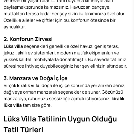
ve ferah bir yaşam alanı... Tatil boyunca kimseyle alan
paylaşmak zorunda kalmazsınız. Havuzdan bahçeye,
mutfaktan terasa kadar her şey sizin kullanımınıza özel olur.
Özellikle aileler ve çiftler için bu, konforun ötesinde bir
ayrıcalıktır.
2. Konforun Zirvesi
Lüks villa
seçenekleri genellikle özel havuz, geniş teras,
jakuzi, akıllı ev sistemleri, modern mutfak ekipmanları ve
yüksek kaliteli mobilyalarla donatılmıştır. Bu sayede tatiliniz
süresince ihtiyaç duyabileceğiniz her şey elinizin altındadır.
3. Manzara ve Doğa İç İçe
Birçok
kiralık villa
, doğa ile iç içe konumda yer alırken deniz,
dağ veya orman manzaralı seçenekler de sunar. Gözünüzü
manzaraya, ruhunuzu sessizliğe açmak istiyorsanız,
kiralık
lüks villa
tam size göre.
Lüks Villa Tatilinin Uygun Olduğu
Tatil Türleri