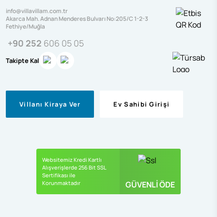
info@villavillam.com.tr
Akarca Mah. Adnan Menderes Bulvarı No:205/C 1-2-3
Fethiye/Muğla
+90 252
606 05 05
Takipte Kal
Villanı Kiraya Ver
Ev Sahibi Girişi
Websitemiz Kredi Kartlı
Alışverişlerde 256 Bit SSL
Sertifikası ile
Korunmaktadır
GÜVENLİ ÖDE