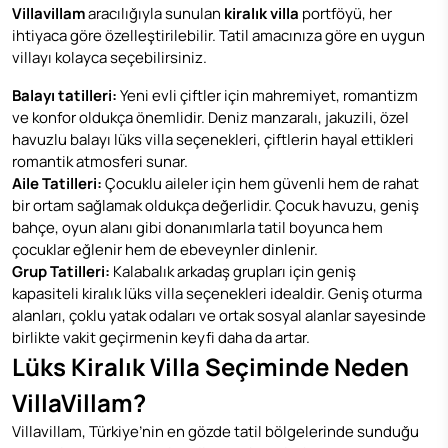
Villavillam
aracılığıyla sunulan
kiralık villa
portföyü, her
ihtiyaca göre özelleştirilebilir. Tatil amacınıza göre en uygun
villayı kolayca seçebilirsiniz.
Balayı tatilleri:
Yeni evli çiftler için mahremiyet, romantizm
ve konfor oldukça önemlidir. Deniz manzaralı, jakuzili, özel
havuzlu balayı lüks villa seçenekleri, çiftlerin hayal ettikleri
romantik atmosferi sunar.
Aile Tatilleri:
Çocuklu aileler için hem güvenli hem de rahat
bir ortam sağlamak oldukça değerlidir. Çocuk havuzu, geniş
bahçe, oyun alanı gibi donanımlarla tatil boyunca hem
çocuklar eğlenir hem de ebeveynler dinlenir.
Grup Tatilleri:
Kalabalık arkadaş grupları için geniş
kapasiteli kiralık lüks villa seçenekleri idealdir. Geniş oturma
alanları, çoklu yatak odaları ve ortak sosyal alanlar sayesinde
birlikte vakit geçirmenin keyfi daha da artar.
Lüks Kiralık Villa Seçiminde Neden
VillaVillam?
Villavillam, Türkiye’nin en gözde tatil bölgelerinde sunduğu