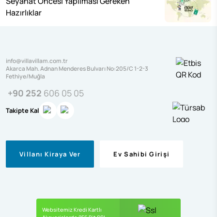
Seyahat Öncesi Yapılması Gereken
Hazırlıklar
info@villavillam.com.tr
Akarca Mah. Adnan Menderes Bulvarı No:205/C 1-2-3
Fethiye/Muğla
+90 252
606 05 05
Takipte Kal
Villanı Kiraya Ver
Ev Sahibi Girişi
Websitemiz Kredi Kartlı