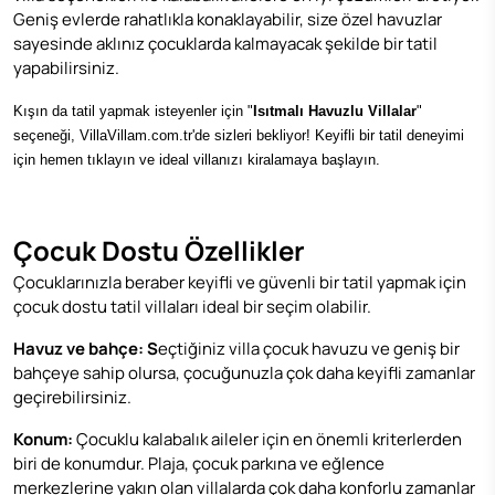
Geniş evlerde rahatlıkla konaklayabilir, size özel havuzlar
sayesinde aklınız çocuklarda kalmayacak şekilde bir tatil
yapabilirsiniz.
Kışın da tatil yapmak isteyenler için "
Isıtmalı Havuzlu Villalar
"
seçeneği, VillaVillam.com.tr'de sizleri bekliyor! Keyifli bir tatil deneyimi
için hemen tıklayın ve ideal villanızı kiralamaya başlayın.
Çocuk Dostu Özellikler
Çocuklarınızla beraber keyifli ve güvenli bir tatil yapmak için
çocuk dostu tatil villaları ideal bir seçim olabilir.
Havuz ve bahçe: S
eçtiğiniz villa çocuk havuzu ve geniş bir
bahçeye sahip olursa, çocuğunuzla çok daha keyifli zamanlar
geçirebilirsiniz.
Konum:
Çocuklu kalabalık aileler için en önemli kriterlerden
biri de konumdur. Plaja, çocuk parkına ve eğlence
merkezlerine yakın olan villalarda çok daha konforlu zamanlar