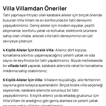
Villa Villamdan Öneriler
Tatil yapmaya ihtiyacı olan kalabalık aileler için birçok öneride
bulunan Villa Villam ile ev konforunda bir tatil deneyimi
yaşayabilirsiniz. Geniş aileler için modern eşyalar, çeşitli
ekipmanlar, konforlu yatak ve koltuklar, elektronik ürünlere
sahip olan villalar, ailecek villa tatili deneyiminizi en üst
seviyeye çıkarıyor.
4 Kişilik Aileler İçin Kiralık Villa:
Aileniz dört kişiyse,
konaklama sıkıntısı yaşamayacağınız yeterli yatak ve oda
sayısı ile keyfinizce bir tatil yapabilirsiniz. Büyük metrekarede
bir
villada tatil
yaparak, kalabalık ailenizle rahat bir konaklama
imkânına sahip olabilirsiniz.
6 Kişilik Aileler İçin Villa:
Villaların büyüklüğü, aile fertlerinin
sayısına göre kolayca ayarlanabilir. Birçok kiralık villa seçeneği
sayesinde, kalabalık ailenizle sorunsuz bir tatil
yaşayabilirsiniz. 6 kişilik aileniz ya da arkadaş grubunuz için
Villa Villam ile aradığınız gibi geniş alanlara ve yeterli yatak
sayısına sahip villalara ulaşabilirsiniz.