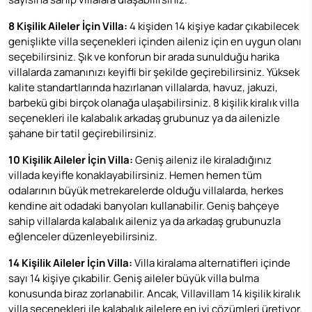
8 Kişilik Aileler İçin Villa:
4 kişiden 14 kişiye kadar çıkabilecek
genişlikte villa seçenekleri içinden aileniz için en uygun olanı
seçebilirsiniz. Şık ve konforun bir arada sunulduğu harika
villalarda zamanınızı keyifli bir şekilde geçirebilirsiniz. Yüksek
kalite standartlarında hazırlanan villalarda, havuz, jakuzi,
barbekü gibi birçok olanağa ulaşabilirsiniz. 8 kişilik kiralık villa
seçenekleri ile kalabalık arkadaş grubunuz ya da ailenizle
şahane bir tatil geçirebilirsiniz.
10 Kişilik Aileler İçin Villa:
Geniş aileniz ile kiraladığınız
villada keyifle konaklayabilirsiniz. Hemen hemen tüm
odalarının büyük metrekarelerde olduğu villalarda, herkes
kendine ait odadaki banyoları kullanabilir. Geniş bahçeye
sahip villalarda kalabalık aileniz ya da arkadaş grubunuzla
eğlenceler düzenleyebilirsiniz.
14 Kişilik Aileler İçin Villa:
Villa kiralama
alternatifleri içinde
sayı 14 kişiye çıkabilir. Geniş aileler büyük villa bulma
konusunda biraz zorlanabilir. Ancak,
Villavillam
14 kişilik kiralık
villa seçenekleri ile kalabalık ailelere en iyi çözümleri üretiyor.